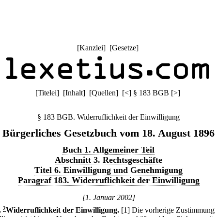
[
Kanzlei
] [
Gesetze
]
[
Titelei
] [
Inhalt
] [
Quellen
]
[
<
]
§ 183 BGB
[
>
]
§ 183 BGB. Widerruflichkeit der Einwilligung
Bürgerliches Gesetzbuch vom 18. August 1896
Buch 1. Allgemeiner Teil
Abschnitt 3. Rechtsgeschäfte
Titel 6. Einwilligung und Genehmigung
Paragraf 183. Widerruflichkeit der Einwilligung
[1. Januar 2002]
.
2
Widerruflichkeit der Einwilligung.
[1] Die vorherige Zustimmung