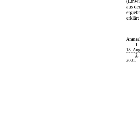
(Einwi
aus de
ergiebt
erklär
Anmer
1
.
18. Aug
2
.
2001
.