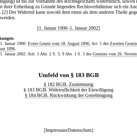
lligung) ist bis zur Vornahme des Rechtsgeschäfts widerruflich, soweit 
m ihrer Ertheilung zu Grunde liegenden Rechtsverhältnisse sich ein An
.
[2] Der Widerruf kann sowohl dem einen als dem anderen Theile geg
t werden.
[1. Januar 1900–1. Januar 2002]
kungen:
 1. Januar 1900:
Erstes Gesetz vom 18. August 1896
, Art. 1 des
Zweiten Gesetz
ust 1896
.
 1. Januar 2002: Artt. 1 Abs. 2 S. 3, 9 Abs. 1 S. 3 des
Gesetzes vom 26. Novem
Umfeld von § 183 BGB
§ 182 BGB. Zustimmung
§ 183 BGB. Widerruflichkeit der Einwilligung
§ 184 BGB. Rückwirkung der Genehmigung
[
Impressum/Datenschutz
]