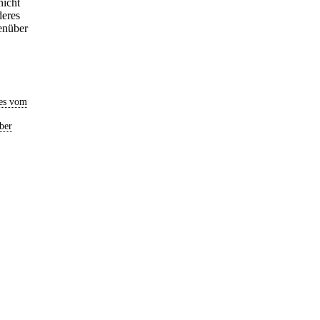
nicht
deres
enüber
es vom
ber