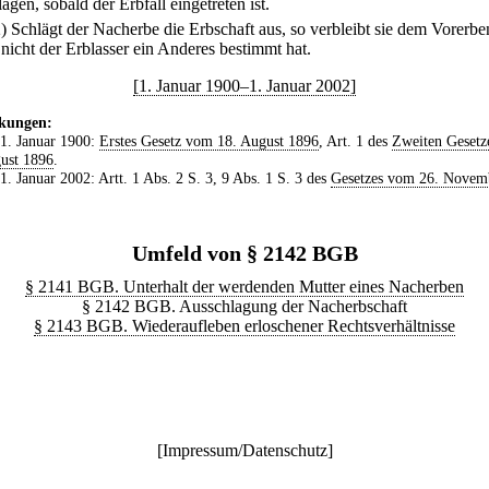
agen, sobald der Erbfall eingetreten ist.
2) Schlägt der Nacherbe die Erbschaft aus, so verbleibt sie dem Vorerbe
 nicht der Erblasser ein Anderes bestimmt hat.
[1. Januar 1900–1. Januar 2002]
kungen:
 1. Januar 1900:
Erstes Gesetz vom 18. August 1896
, Art. 1 des
Zweiten Gesetz
ust 1896
.
 1. Januar 2002: Artt. 1 Abs. 2 S. 3, 9 Abs. 1 S. 3 des
Gesetzes vom 26. Novem
Umfeld von § 2142 BGB
§ 2141 BGB. Unterhalt der werdenden Mutter eines Nacherben
§ 2142 BGB. Ausschlagung der Nacherbschaft
§ 2143 BGB. Wiederaufleben erloschener Rechtsverhältnisse
[
Impressum/Datenschutz
]