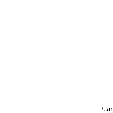
1
§ 214