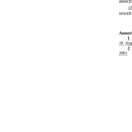
ausschl
(
soweit
Anmer
1
.
18. Aug
2
.
2001
.