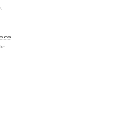
n,
es vom
ber