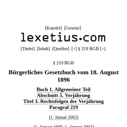
[
Kanzlei
] [
Gesetze
]
[
Titelei
] [
Inhalt
] [
Quellen
]
[
<
]
§ 219 BGB
[
>
]
§ 219 BGB
Bürgerliches Gesetzbuch vom 18. August
1896
Buch 1. Allgemeiner Teil
Abschnitt 5. Verjährung
Titel 3. Rechtsfolgen der Verjährung
Paragraf 219
[1. Januar 2002]
[1. Januar 1900–1. Januar 2002]