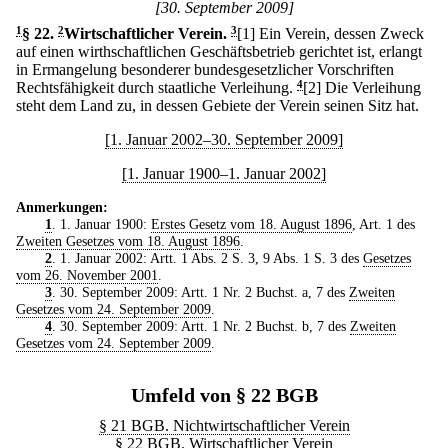
[30. September 2009]
1
§ 22
.
2
Wirtschaftlicher Verein.
3
[1] Ein Verein, dessen Zweck
auf einen wirthschaftlichen Geschäftsbetrieb gerichtet ist, erlangt
in Ermangelung besonderer bundesgesetzlicher Vorschriften
Rechtsfähigkeit durch staatliche Verleihung.
4
[2] Die Verleihung
steht dem Land zu, in dessen Gebiete der Verein seinen Sitz hat.
[1. Januar 2002–30. September 2009]
[1. Januar 1900–1. Januar 2002]
Anmerkungen:
1
. 1. Januar 1900:
Erstes Gesetz vom 18. August 1896
, Art. 1 des
Zweiten Gesetzes vom 18. August 1896
.
2
. 1. Januar 2002: Artt. 1 Abs. 2 S. 3, 9 Abs. 1 S. 3 des
Gesetzes
vom 26. November 2001
.
3
. 30. September 2009: Artt. 1 Nr. 2 Buchst. a, 7 des
Zweiten
Gesetzes vom 24. September 2009
.
4
. 30. September 2009: Artt. 1 Nr. 2 Buchst. b, 7 des
Zweiten
Gesetzes vom 24. September 2009
.
Umfeld von § 22 BGB
§ 21 BGB. Nichtwirtschaftlicher Verein
§ 22 BGB. Wirtschaftlicher Verein