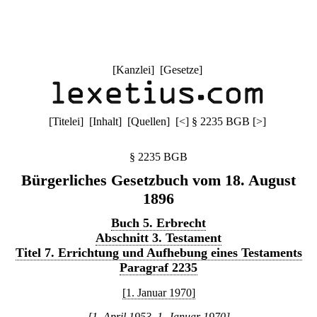
[
Kanzlei
] [
Gesetze
]
[
Titelei
] [
Inhalt
] [
Quellen
]
[
<
]
§ 2235 BGB
[
>
]
§ 2235 BGB
Bürgerliches Gesetzbuch vom 18. August
1896
Buch 5. Erbrecht
Abschnitt 3. Testament
Titel 7. Errichtung und Aufhebung eines Testaments
Paragraf 2235
[1. Januar 1970]
[1. April 1953–1. Januar 1970]