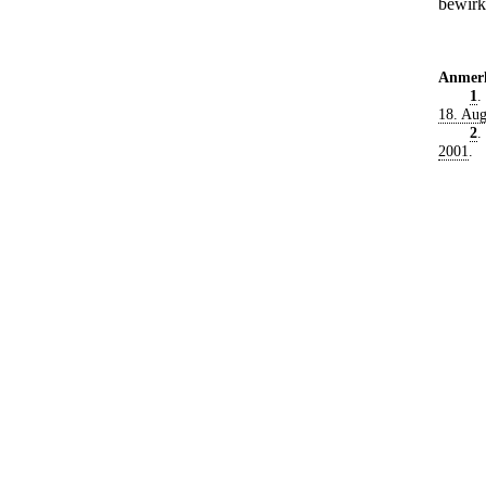
bewirk
Anmer
1
.
18. Aug
2
.
2001
.