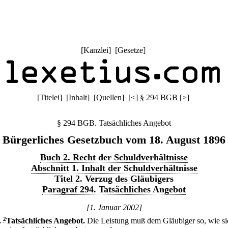
[
Kanzlei
] [
Gesetze
]
[
Titelei
] [
Inhalt
] [
Quellen
]
[
<
]
§ 294 BGB
[
>
]
§ 294 BGB. Tatsächliches Angebot
Bürgerliches Gesetzbuch vom 18. August 1896
Buch 2. Recht der Schuldverhältnisse
Abschnitt 1. Inhalt der Schuldverhältnisse
Titel 2. Verzug des Gläubigers
Paragraf 294. Tatsächliches Angebot
[1. Januar 2002]
.
2
Tatsächliches Angebot.
Die Leistung muß dem Gläubiger so, wie si