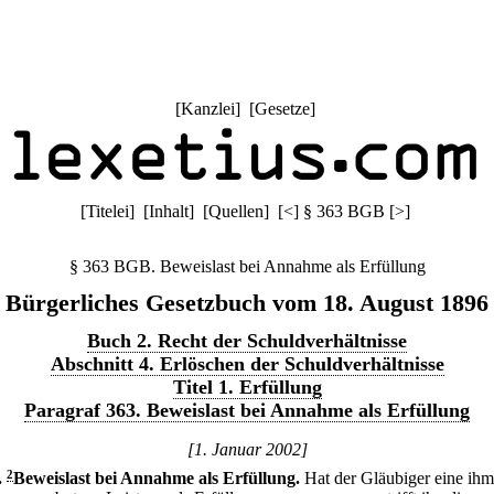
[
Kanzlei
] [
Gesetze
]
[
Titelei
] [
Inhalt
] [
Quellen
]
[
<
]
§ 363 BGB
[
>
]
§ 363 BGB. Beweislast bei Annahme als Erfüllung
Bürgerliches Gesetzbuch vom 18. August 1896
Buch 2. Recht der Schuldverhältnisse
Abschnitt 4. Erlöschen der Schuldverhältnisse
Titel 1. Erfüllung
Paragraf 363. Beweislast bei Annahme als Erfüllung
[1. Januar 2002]
.
2
Beweislast bei Annahme als Erfüllung.
Hat der Gläubiger eine ihm