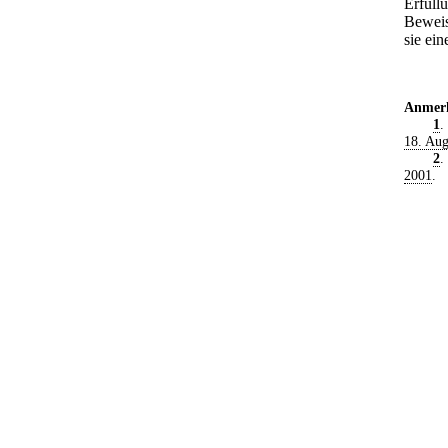
Erfüll
Beweisl
sie ein
Anmer
1
.
18. Aug
2
.
2001
.