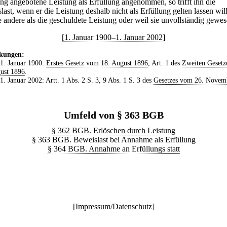
ung angebotene Leistung als Erfüllung angenommen, so trifft ihn die
ast, wenn er die Leistung deshalb nicht als Erfüllung gelten lassen will
e andere als die geschuldete Leistung oder weil sie unvollständig gewes
[1. Januar 1900–1. Januar 2002]
kungen:
 1. Januar 1900:
Erstes Gesetz vom 18. August 1896
, Art. 1 des
Zweiten Gesetz
ust 1896
.
 1. Januar 2002: Artt. 1 Abs. 2 S. 3, 9 Abs. 1 S. 3 des
Gesetzes vom 26. Novem
Umfeld von § 363 BGB
§ 362 BGB. Erlöschen durch Leistung
§ 363 BGB. Beweislast bei Annahme als Erfüllung
§ 364 BGB. Annahme an Erfüllungs statt
[
Impressum/Datenschutz
]