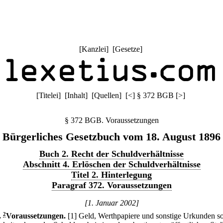
[
Kanzlei
] [
Gesetze
]
[
Titelei
] [
Inhalt
] [
Quellen
]
[
<
]
§ 372 BGB
[
>
]
§ 372 BGB. Voraussetzungen
Bürgerliches Gesetzbuch vom 18. August 1896
Buch 2. Recht der Schuldverhältnisse
Abschnitt 4. Erlöschen der Schuldverhältnisse
Titel 2. Hinterlegung
Paragraf 372. Voraussetzungen
[1. Januar 2002]
.
2
Voraussetzungen.
[1] Geld, Werthpapiere und sonstige Urkunden s