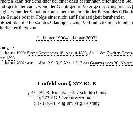
rkeiten kann der Schuldner bei einer dazu bestimmten öffentlichen Stell
äubiger hinterlegen, wenn der Gläubiger im Verzuge der Annahme ist.
e gilt, wenn der Schuldner aus einem anderen in der Person des Gläubi
den Grunde oder in Folge einer nicht auf Fahrlässigkeit beruhenden
ßheit über die Person des Gläubigers seine Verbindlichkeit nicht oder 
herheit erfüllen kann.
[1. Januar 1900–1. Januar 2002]
kungen:
 1. Januar 1900:
Erstes Gesetz vom 18. August 1896
, Art. 1 des
Zweiten Gesetz
ust 1896
.
 1. Januar 2002: Artt. 1 Abs. 2 S. 3, 9 Abs. 1 S. 3 des
Gesetzes vom 26. Novem
Umfeld von § 372 BGB
§ 371 BGB. Rückgabe des Schuldscheins
§ 372 BGB. Voraussetzungen
§ 373 BGB. Zug-um-Zug-Leistung