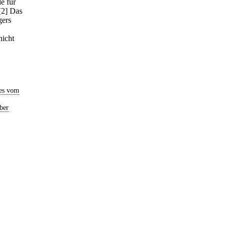
e für
[2] Das
gers
nicht
es vom
ber