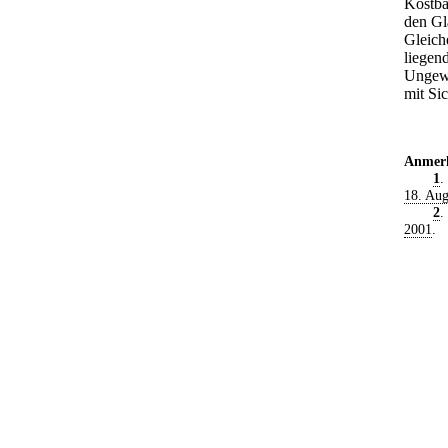
Kostba
den Gl
Gleich
liegen
Ungewi
mit Sic
Anmer
1
.
18. Aug
2
.
2001
.