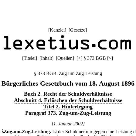
[
Kanzlei
] [
Gesetze
]
[
Titelei
] [
Inhalt
] [
Quellen
]
[
<
]
§ 373 BGB
[
>
]
§ 373 BGB. Zug-um-Zug-Leistung
Bürgerliches Gesetzbuch vom 18. August 1896
Buch 2. Recht der Schuldverhältnisse
Abschnitt 4. Erlöschen der Schuldverhältnisse
Titel 2. Hinterlegung
Paragraf 373. Zug-um-Zug-Leistung
[1. Januar 2002]
.
2
Zug-um-Zug-Leistung.
Ist der Schuldner nur gegen eine Leistung d