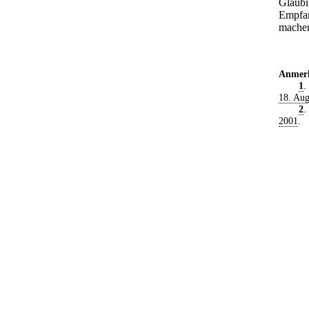
Gläubi
Empfan
mache
Anmer
1
.
18. Aug
2
.
2001
.