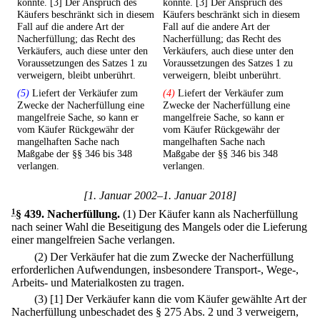
könnte. [3] Der Anspruch des
könnte. [3] Der Anspruch des
Käufers beschränkt sich in diesem
Käufers beschränkt sich in diesem
Fall auf die andere Art der
Fall auf die andere Art der
Nacherfüllung; das Recht des
Nacherfüllung; das Recht des
Verkäufers, auch diese unter den
Verkäufers, auch diese unter den
Voraussetzungen des Satzes 1 zu
Voraussetzungen des Satzes 1 zu
verweigern, bleibt unberührt.
verweigern, bleibt unberührt.
(5)
Liefert der Verkäufer zum
(4)
Liefert der Verkäufer zum
Zwecke der Nacherfüllung eine
Zwecke der Nacherfüllung eine
mangelfreie Sache, so kann er
mangelfreie Sache, so kann er
vom Käufer Rückgewähr der
vom Käufer Rückgewähr der
mangelhaften Sache nach
mangelhaften Sache nach
Maßgabe der §§ 346 bis 348
Maßgabe der §§ 346 bis 348
verlangen.
verlangen.
[1. Januar 2002–1. Januar 2018]
1
§ 439
.
Nacherfüllung.
(1) Der Käufer kann als Nacherfüllung
nach seiner Wahl die Beseitigung des Mangels oder die Lieferung
einer mangelfreien Sache verlangen.
(2) Der Verkäufer hat die zum Zwecke der Nacherfüllung
erforderlichen Aufwendungen, insbesondere Transport-, Wege-,
Arbeits- und Materialkosten zu tragen.
(3)
[1] Der Verkäufer kann die vom Käufer gewählte Art der
Nacherfüllung unbeschadet des § 275 Abs. 2 und 3 verweigern,