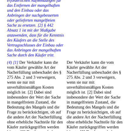
erforderlichen Aufwendungen für
das Entfernen der mangelhaften
und den Einbau oder das
Anbringen der nachgebesserten
oder gelieferten mangelfreien
Sache zu ersetzen. [2] § 442
Absatz 1 ist mit der Maßgabe
anzuwenden, dass für die Kenntnis
des Käufers an die Stelle des
Vertragsschlusses der Einbau oder
das Anbringen der mangelhaften
Sache durch den Käufer tritt.
(4) [1]
Der Verkäufer kann die
Der Verkäufer kann die vom
vom Käufer gewählte Art der
Käufer gewählte Art der
Nacherfüllung unbeschadet des §
Nacherfüllung unbeschadet des §
275 Abs. 2 und 3 verweigern,
275 Abs. 2 und 3 verweigern,
wenn sie nur mit
wenn sie nur mit
unverhältnismäßigen Kosten
unverhältnismäßigen Kosten
möglich ist. [2] Dabei sind
möglich ist. [2] Dabei sind
insbesondere der Wert der Sache
insbesondere der Wert der Sache
in mangelfreiem Zustand, die
in mangelfreiem Zustand, die
Bedeutung des Mangels und die
Bedeutung des Mangels und die
Frage zu berücksichtigen, ob auf
Frage zu berücksichtigen, ob auf
die andere Art der Nacherfüllung
die andere Art der Nacherfüllung
ohne erhebliche Nachteile für den
ohne erhebliche Nachteile für den
Käufer zurückgegriffen werden
Käufer zurückgegriffen werden