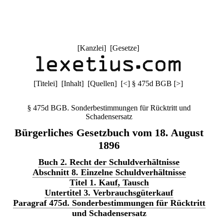
[
Kanzlei
] [
Gesetze
]
[
Titelei
] [
Inhalt
] [
Quellen
]
[
<
]
§ 475d BGB
[
>
]
§ 475d BGB. Sonderbestimmungen für Rücktritt und
Schadensersatz
Bürgerliches Gesetzbuch vom 18. August
1896
Buch 2. Recht der Schuldverhältnisse
Abschnitt 8. Einzelne Schuldverhältnisse
Titel 1. Kauf, Tausch
Untertitel 3. Verbrauchsgüterkauf
Paragraf 475d. Sonderbestimmungen für Rücktritt
und Schadensersatz