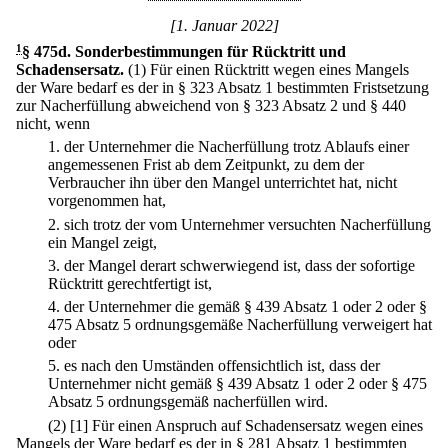
[1. Januar 2022]
1
§ 475d
.
Sonderbestimmungen für Rücktritt und
Schadensersatz.
(1) Für einen Rücktritt wegen eines Mangels
der Ware bedarf es der in § 323 Absatz 1 bestimmten Fristsetzung
zur Nacherfüllung abweichend von § 323 Absatz 2 und § 440
nicht, wenn
1.
der Unternehmer die Nacherfüllung trotz Ablaufs einer
angemessenen Frist ab dem Zeitpunkt, zu dem der
Verbraucher ihn über den Mangel unterrichtet hat, nicht
vorgenommen hat,
2.
sich trotz der vom Unternehmer versuchten Nacherfüllung
ein Mangel zeigt,
3.
der Mangel derart schwerwiegend ist, dass der sofortige
Rücktritt gerechtfertigt ist,
4.
der Unternehmer die gemäß § 439 Absatz 1 oder 2 oder §
475 Absatz 5 ordnungsgemäße Nacherfüllung verweigert hat
oder
5.
es nach den Umständen offensichtlich ist, dass der
Unternehmer nicht gemäß § 439 Absatz 1 oder 2 oder § 475
Absatz 5 ordnungsgemäß nacherfüllen wird.
(2)
[1] Für einen Anspruch auf Schadensersatz wegen eines
Mangels der Ware bedarf es der in § 281 Absatz 1 bestimmten