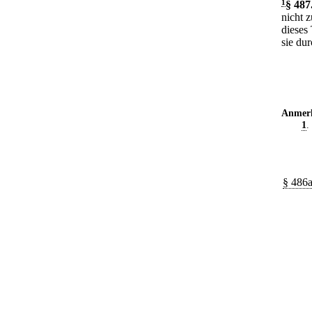
1
§ 487
nicht 
dieses
sie du
Anmer
1
.
§ 486a