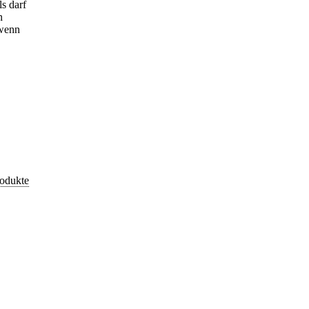
ls darf
n
 wenn
rodukte