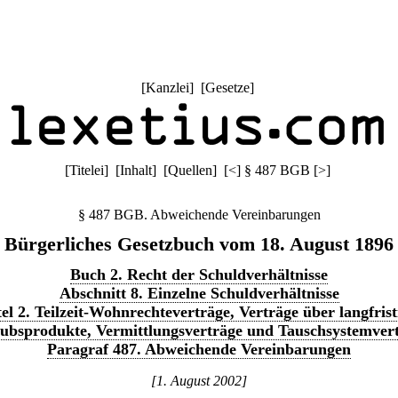
[
Kanzlei
] [
Gesetze
]
[
Titelei
] [
Inhalt
] [
Quellen
]
[
<
]
§ 487 BGB
[
>
]
§ 487 BGB. Abweichende Vereinbarungen
Bürgerliches Gesetzbuch vom 18. August 1896
Buch 2. Recht der Schuldverhältnisse
Abschnitt 8. Einzelne Schuldverhältnisse
tel 2. Teilzeit-Wohnrechteverträge, Verträge über langfrist
ubsprodukte, Vermittlungsverträge und Tauschsystemver
Paragraf 487. Abweichende Vereinbarungen
[1. August 2002]