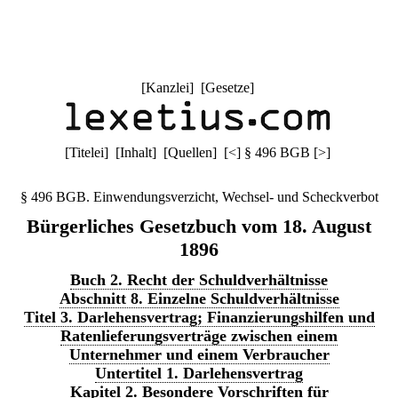
[
Kanzlei
] [
Gesetze
]
[
Titelei
] [
Inhalt
] [
Quellen
]
[
<
]
§ 496 BGB
[
>
]
§ 496 BGB. Einwendungsverzicht, Wechsel- und Scheckverbot
Bürgerliches Gesetzbuch vom 18. August
1896
Buch 2. Recht der Schuldverhältnisse
Abschnitt 8. Einzelne Schuldverhältnisse
Titel 3. Darlehensvertrag; Finanzierungshilfen und
Ratenlieferungsverträge zwischen einem
Unternehmer und einem Verbraucher
Untertitel 1. Darlehensvertrag
Kapitel 2. Besondere Vorschriften für