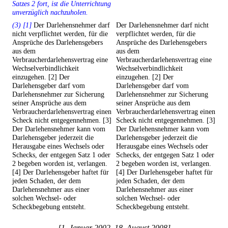
Satzes 2 fort, ist die Unterrichtung
unverzüglich nachzuholen.
(3) [1]
Der Darlehensnehmer darf
Der Darlehensnehmer darf nicht
nicht verpflichtet werden, für die
verpflichtet werden, für die
Ansprüche des Darlehensgebers
Ansprüche des Darlehensgebers
aus dem
aus dem
Verbraucherdarlehensvertrag eine
Verbraucherdarlehensvertrag eine
Wechselverbindlichkeit
Wechselverbindlichkeit
einzugehen. [2] Der
einzugehen. [2] Der
Darlehensgeber darf vom
Darlehensgeber darf vom
Darlehensnehmer zur Sicherung
Darlehensnehmer zur Sicherung
seiner Ansprüche aus dem
seiner Ansprüche aus dem
Verbraucherdarlehensvertrag einen
Verbraucherdarlehensvertrag einen
Scheck nicht entgegennehmen. [3]
Scheck nicht entgegennehmen. [3]
Der Darlehensnehmer kann vom
Der Darlehensnehmer kann vom
Darlehensgeber jederzeit die
Darlehensgeber jederzeit die
Herausgabe eines Wechsels oder
Herausgabe eines Wechsels oder
Schecks, der entgegen Satz 1 oder
Schecks, der entgegen Satz 1 oder
2 begeben worden ist, verlangen.
2 begeben worden ist, verlangen.
[4] Der Darlehensgeber haftet für
[4] Der Darlehensgeber haftet für
jeden Schaden, der dem
jeden Schaden, der dem
Darlehensnehmer aus einer
Darlehensnehmer aus einer
solchen Wechsel- oder
solchen Wechsel- oder
Scheckbegebung entsteht.
Scheckbegebung entsteht.
[1. Januar 2002–18. August 2008]