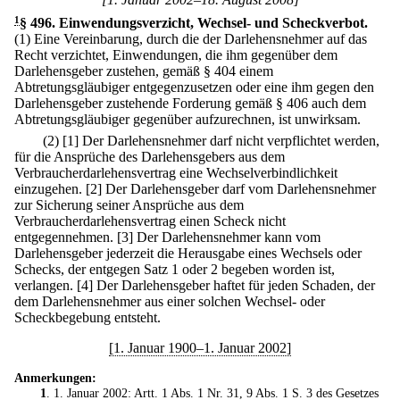
1
§ 496
.
Einwendungsverzicht, Wechsel- und Scheckverbot.
(1) Eine Vereinbarung, durch die der Darlehensnehmer auf das
Recht verzichtet, Einwendungen, die ihm gegenüber dem
Darlehensgeber zustehen, gemäß § 404 einem
Abtretungsgläubiger entgegenzusetzen oder eine ihm gegen den
Darlehensgeber zustehende Forderung gemäß § 406 auch dem
Abtretungsgläubiger gegenüber aufzurechnen, ist unwirksam.
(2)
[1] Der Darlehensnehmer darf nicht verpflichtet werden,
für die Ansprüche des Darlehensgebers aus dem
Verbraucherdarlehensvertrag eine Wechselverbindlichkeit
einzugehen.
[2] Der Darlehensgeber darf vom Darlehensnehmer
zur Sicherung seiner Ansprüche aus dem
Verbraucherdarlehensvertrag einen Scheck nicht
entgegennehmen.
[3] Der Darlehensnehmer kann vom
Darlehensgeber jederzeit die Herausgabe eines Wechsels oder
Schecks, der entgegen Satz 1 oder 2 begeben worden ist,
verlangen.
[4] Der Darlehensgeber haftet für jeden Schaden, der
dem Darlehensnehmer aus einer solchen Wechsel- oder
Scheckbegebung entsteht.
[1. Januar 1900–1. Januar 2002]
Anmerkungen:
1
. 1. Januar 2002: Artt. 1 Abs. 1 Nr. 31, 9 Abs. 1 S. 3 des
Gesetzes