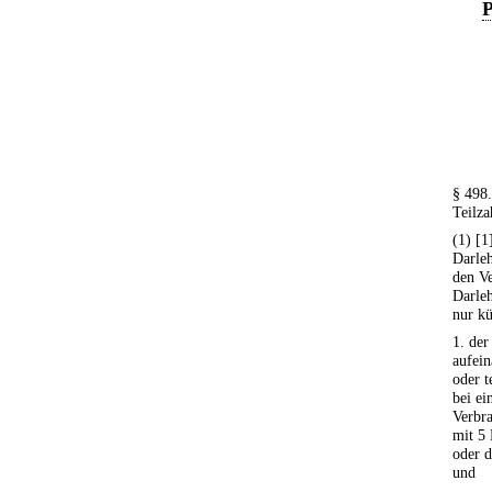
P
§ 498.
Teilza
(1) [
Darle
den Ve
Darleh
nur k
1. de
aufein
oder t
bei ei
Verbra
mit 5 
oder d
und