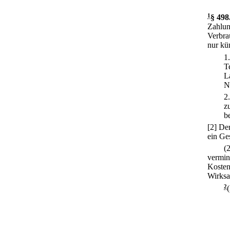
1
§ 498
Zahlun
Verbra
nur kü
1
T
L
N
2
z
b
[2] De
ein Ge
(
vermin
Kosten
Wirksa
2