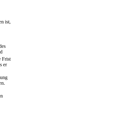
n ist,
des
nd
 Frist
s er
zung
en.
en