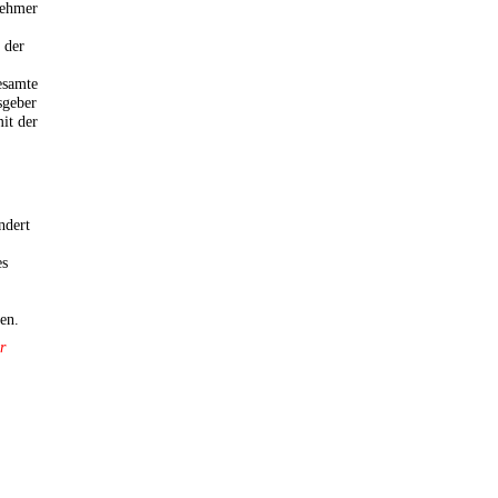
nehmer
 der
esamte
sgeber
it der
ndert
es
en.
r