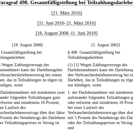
aragraf 498. Gesamtfälligstellung bei Teilzahlungsdarleh
[21. März 2016]
[11. Juni 2010–21. März 2016]
[18. August 2008–11. Juni 2010]
[18. August 2008]
[1. August 2002]
 Gesamtfälligstellung bei
§ 498. Gesamtfälligstellung bei
hlungsdarlehen
Teilzahlungsdarlehen
1] Wegen Zahlungsverzugs des
(1) [1] Wegen Zahlungsverzugs des
hensnehmers kann der Darlehensgeber
Darlehensnehmers kann der Darlehens
rbraucherdarlehensvertrag bei einem
den Verbraucherdarlehensvertrag bei 
en, das in Teilzahlungen zu tilgen ist,
Darlehen, das in Teilzahlungen zu tilge
ündigen, wenn
nur kündigen, wenn
r Darlehensnehmer mit mindestens zwei
1. der Darlehensnehmer mit mindesten
ander folgenden Teilzahlungen ganz
aufeinander folgenden Teilzahlungen 
eilweise und mindestens 10 Prozent,
oder teilweise und mindestens 10 Proz
ner Laufzeit des
bei einer Laufzeit des
ucherdarlehensvertrags über drei Jahre
Verbraucherdarlehensvertrags über drei
Prozent des Nennbetrags des Darlehens
mit 5 Prozent des Nennbetrags des Dar
es Teilzahlungspreises in Verzug ist
oder des Teilzahlungspreises in Verzug 
und