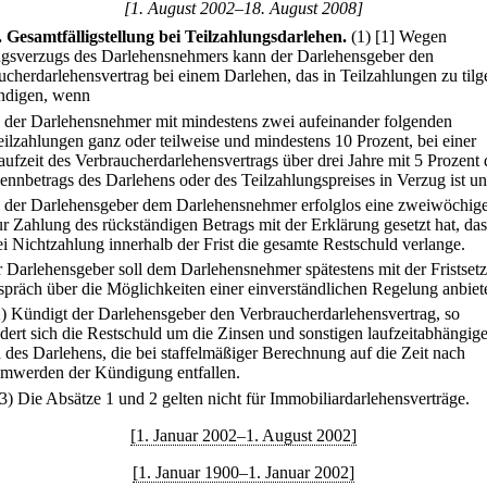
[1. August 2002–18. August 2008]
.
Gesamtfälligstellung bei Teilzahlungsdarlehen.
(1)
[1] Wegen
gsverzugs des Darlehensnehmers kann der Darlehensgeber den
ucherdarlehensvertrag bei einem Darlehen, das in Teilzahlungen zu tilge
ndigen, wenn
.
der Darlehensnehmer mit mindestens zwei aufeinander folgenden
eilzahlungen ganz oder teilweise und mindestens 10 Prozent, bei einer
aufzeit des Verbraucherdarlehensvertrags über drei Jahre mit 5 Prozent 
ennbetrags des Darlehens oder des Teilzahlungspreises in Verzug ist u
.
der Darlehensgeber dem Darlehensnehmer erfolglos eine zweiwöchige
ur Zahlung des rückständigen Betrags mit der Erklärung gesetzt hat, das
ei Nichtzahlung innerhalb der Frist die gesamte Restschuld verlange.
r Darlehensgeber soll dem Darlehensnehmer spätestens mit der Fristset
spräch über die Möglichkeiten einer einverständlichen Regelung anbiet
2) Kündigt der Darlehensgeber den Verbraucherdarlehensvertrag, so
dert sich die Restschuld um die Zinsen und sonstigen laufzeitabhängig
 des Darlehens, die bei staffelmäßiger Berechnung auf die Zeit nach
mwerden der Kündigung entfallen.
(3) Die Absätze 1 und 2 gelten nicht für Immobiliardarlehensverträge.
[1. Januar 2002–1. August 2002]
[1. Januar 1900–1. Januar 2002]