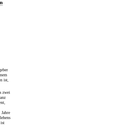
en
geber
einem
n ist,
s zwei
ganz
ent,
 Jahre
lehens
ist