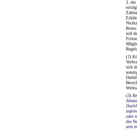
2. de
erfolg
Zahlun
Erklär
Nichtz
Restsc
soll d
Frists
Möglic
Regelu
(2) Kü
Verbra
sich d
sonsti
Darleh
Berech
Wirks
(3)
Be
Absat
Darle
aufein
oder t
des Ne
sein m