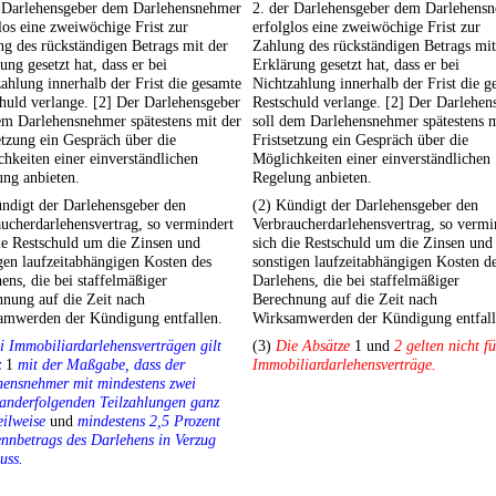
r Darlehensgeber dem Darlehensnehmer
2. der Darlehensgeber dem Darlehens
los eine zweiwöchige Frist zur
erfolglos eine zweiwöchige Frist zur
g des rückständigen Betrags mit der
Zahlung des rückständigen Betrags mit
ung gesetzt hat, dass er bei
Erklärung gesetzt hat, dass er bei
ahlung innerhalb der Frist die gesamte
Nichtzahlung innerhalb der Frist die g
huld verlange. [2] Der Darlehensgeber
Restschuld verlange. [2] Der Darlehen
em Darlehensnehmer spätestens mit der
soll dem Darlehensnehmer spätestens m
etzung ein Gespräch über die
Fristsetzung ein Gespräch über die
hkeiten einer einverständlichen
Möglichkeiten einer einverständlichen
ng anbieten.
Regelung anbieten.
ndigt der Darlehensgeber den
(2) Kündigt der Darlehensgeber den
ucherdarlehensvertrag, so vermindert
Verbraucherdarlehensvertrag, so vermi
ie Restschuld um die Zinsen und
sich die Restschuld um die Zinsen und
gen laufzeitabhängigen Kosten des
sonstigen laufzeitabhängigen Kosten d
ens, die bei staffelmäßiger
Darlehens, die bei staffelmäßiger
nung auf die Zeit nach
Berechnung auf die Zeit nach
amwerden der Kündigung entfallen.
Wirksamwerden der Kündigung entfall
i Immobiliardarlehensverträgen gilt
(3)
Die Absätze
1 und
2 gelten nicht fü
z
1
mit der Maßgabe, dass der
Immobiliardarlehensverträge.
hensnehmer mit mindestens zwei
anderfolgenden Teilzahlungen ganz
eilweise
und
mindestens 2,5 Prozent
nnbetrags des Darlehens in Verzug
uss.