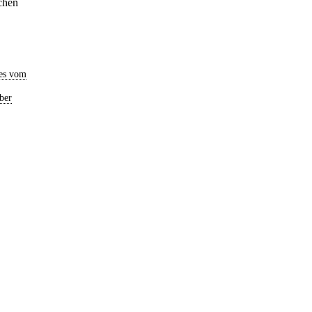
ochen
es vom
ber