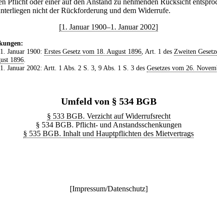
chen Pflicht oder einer auf den Anstand zu nehmenden Rücksicht entspr
unterliegen nicht der Rückforderung und dem Widerrufe.
[1. Januar 1900–1. Januar 2002]
kungen:
 1. Januar 1900:
Erstes Gesetz vom 18. August 1896
, Art. 1 des
Zweiten Gesetz
ust 1896
.
 1. Januar 2002: Artt. 1 Abs. 2 S. 3, 9 Abs. 1 S. 3 des
Gesetzes vom 26. Novem
Umfeld von § 534 BGB
§ 533 BGB. Verzicht auf Widerrufsrecht
§ 534 BGB. Pflicht- und Anstandsschenkungen
§ 535 BGB. Inhalt und Hauptpflichten des Mietvertrags
[
Impressum/Datenschutz
]