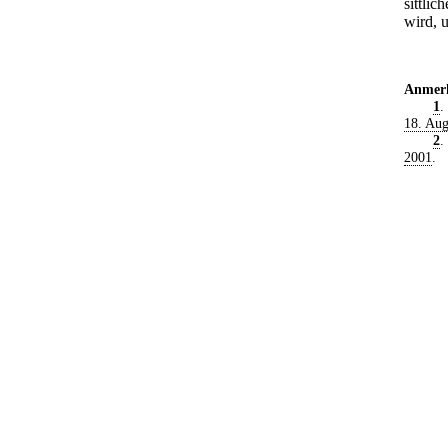
sittli
wird, 
Anmer
1
.
18. Aug
2
.
2001
.