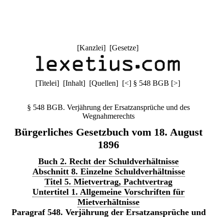
[
Kanzlei
] [
Gesetze
]
[
Titelei
] [
Inhalt
] [
Quellen
]
[
<
]
§ 548 BGB
[
>
]
§ 548 BGB. Verjährung der Ersatzansprüche und des
Wegnahmerechts
Bürgerliches Gesetzbuch vom 18. August
1896
Buch 2. Recht der Schuldverhältnisse
Abschnitt 8. Einzelne Schuldverhältnisse
Titel 5. Mietvertrag, Pachtvertrag
Untertitel 1. Allgemeine Vorschriften für
Mietverhältnisse
Paragraf 548. Verjährung der Ersatzansprüche und