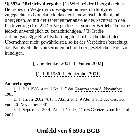
1
§ 593a
.
2
Betriebsübergabe.
[1] Wird bei der Übergabe eines
Betriebes im Wege der vorweggenommenen Erbfolge ein
zugepachtetes Grundstück, das der Landwirtschaft dient, mit
übergeben, so tritt der Übernehmer anstelle des Pächters in den
Pachtvertrag ein.
[2] Der Verpächter ist von der Betriebsübergabe
jedoch unverzüglich zu benachrichtigen.
3
[3] Ist die
ordnungsmäßige Bewirtschaftung der Pachtsache durch den
Übernehmer nicht gewährleistet, so ist der Verpächter berechtigt,
das Pachtverhältnis außerordentlich mit der gesetzlichen Frist zu
kündigen.
[1. September 2001–1. Januar 2002]
[1. Juli 1986–1. September 2001]
Anmerkungen:
1
. 1. Juli 1986: Artt. 1 Nr. 1, 7 des
Gesetzes vom 8. November
1985
.
2
. 1. Januar 2002: Artt. 1 Abs. 2 S. 3, 9 Abs. 1 S. 3 des
Gesetzes
vom 26. November 2001
.
3
. 1. September 2001: Artt. 1 Nr. 18, 11 des
Gesetzes vom 19. Juni
2001
.
Umfeld von § 593a BGB