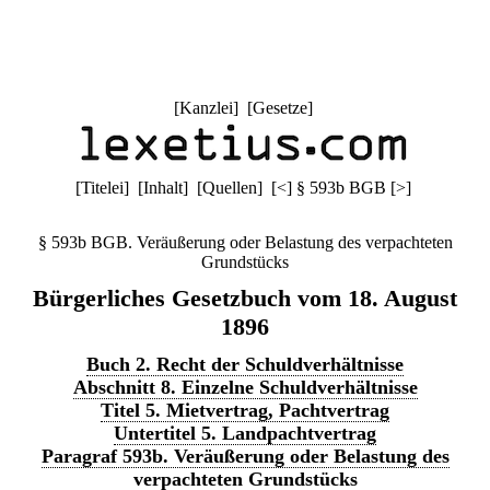
[
Kanzlei
] [
Gesetze
]
[
Titelei
] [
Inhalt
] [
Quellen
]
[
<
]
§ 593b BGB
[
>
]
§ 593b BGB. Veräußerung oder Belastung des verpachteten
Grundstücks
Bürgerliches Gesetzbuch vom 18. August
1896
Buch 2. Recht der Schuldverhältnisse
Abschnitt 8. Einzelne Schuldverhältnisse
Titel 5. Mietvertrag, Pachtvertrag
Untertitel 5. Landpachtvertrag
Paragraf 593b. Veräußerung oder Belastung des
verpachteten Grundstücks