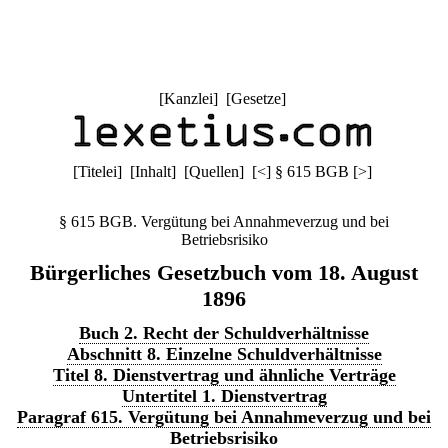
[
Kanzlei
] [
Gesetze
]
[
Titelei
] [
Inhalt
] [
Quellen
]
[
<
]
§ 615 BGB
[
>
]
§ 615 BGB. Vergütung bei Annahmeverzug und bei
Betriebsrisiko
Bürgerliches Gesetzbuch vom 18. August
1896
Buch 2. Recht der Schuldverhältnisse
Abschnitt 8. Einzelne Schuldverhältnisse
Titel 8. Dienstvertrag und ähnliche Verträge
Untertitel 1. Dienstvertrag
Paragraf 615. Vergütung bei Annahmeverzug und bei
Betriebsrisiko