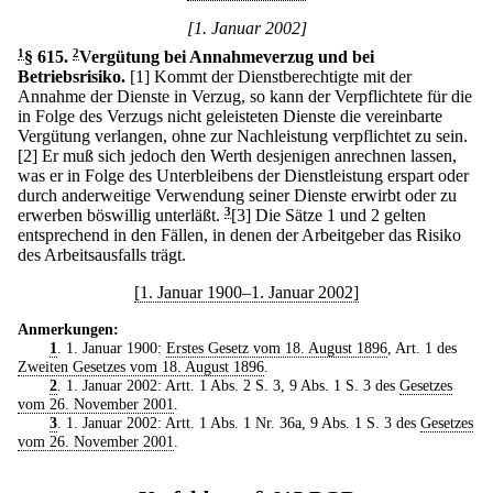
[1. Januar 2002]
1
§ 615
.
2
Vergütung bei Annahmeverzug und bei
Betriebsrisiko.
[1] Kommt der Dienstberechtigte mit der
Annahme der Dienste in Verzug, so kann der Verpflichtete für die
in Folge des Verzugs nicht geleisteten Dienste die vereinbarte
Vergütung verlangen, ohne zur Nachleistung verpflichtet zu sein.
[2] Er muß sich jedoch den Werth desjenigen anrechnen lassen,
was er in Folge des Unterbleibens der Dienstleistung erspart oder
durch anderweitige Verwendung seiner Dienste erwirbt oder zu
erwerben böswillig unterläßt.
3
[3] Die Sätze 1 und 2 gelten
entsprechend in den Fällen, in denen der Arbeitgeber das Risiko
des Arbeitsausfalls trägt.
[1. Januar 1900–1. Januar 2002]
Anmerkungen:
1
. 1. Januar 1900:
Erstes Gesetz vom 18. August 1896
, Art. 1 des
Zweiten Gesetzes vom 18. August 1896
.
2
. 1. Januar 2002: Artt. 1 Abs. 2 S. 3, 9 Abs. 1 S. 3 des
Gesetzes
vom 26. November 2001
.
3
. 1. Januar 2002: Artt. 1 Abs. 1 Nr. 36a, 9 Abs. 1 S. 3 des
Gesetzes
vom 26. November 2001
.