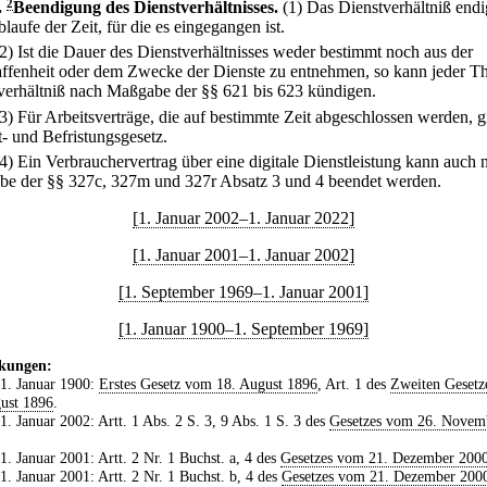
.
2
Beendigung des Dienstverhältnisses.
(1) Das Dienstverhältniß endi
aufe der Zeit, für die es eingegangen ist.
(2) Ist die Dauer des Dienstverhältnisses weder bestimmt noch aus der
ffenheit oder dem Zwecke der Dienste zu entnehmen, so kann jeder Th
verhältniß nach Maßgabe der §§ 621 bis 623 kündigen.
(3) Für Arbeitsverträge, die auf bestimmte Zeit abgeschlossen werden, gi
t- und Befristungsgesetz.
(4) Ein Verbrauchervertrag über eine digitale Dienstleistung kann auch 
e der §§ 327c, 327m und 327r Absatz 3 und 4 beendet werden.
[1. Januar 2002–1. Januar 2022]
[1. Januar 2001–1. Januar 2002]
[1. September 1969–1. Januar 2001]
[1. Januar 1900–1. September 1969]
kungen:
 1. Januar 1900:
Erstes Gesetz vom 18. August 1896
, Art. 1 des
Zweiten Gesetz
ust 1896
.
 1. Januar 2002: Artt. 1 Abs. 2 S. 3, 9 Abs. 1 S. 3 des
Gesetzes vom 26. Novem
 1. Januar 2001: Artt. 2 Nr. 1 Buchst. a, 4 des
Gesetzes vom 21. Dezember 200
 1. Januar 2001: Artt. 2 Nr. 1 Buchst. b, 4 des
Gesetzes vom 21. Dezember 200