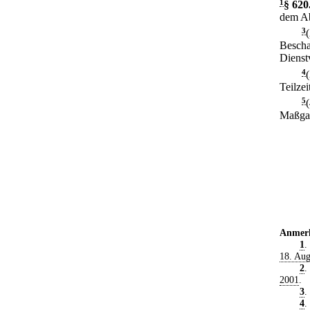
1
§ 620
dem Abl
3
Bescha
Dienst
4
Teilzei
5
Maßgab
Anmer
1
.
18. Aug
2
.
2001
.
3
.
4
.