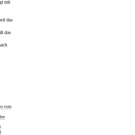
gt mit
eil das
lt das
nach
es vom
ber
0
.
0
.