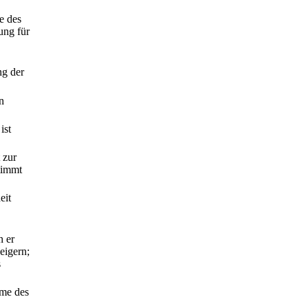
e des
ung für
ng der
n
ist
 zur
timmt
eit
n er
eigern;
s
hme des