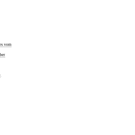
es vom
ber
0
.