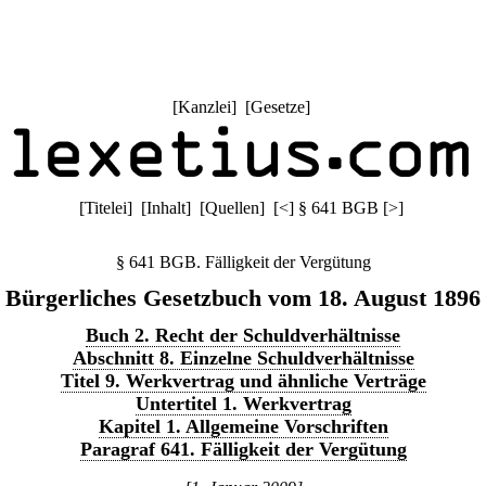
[
Kanzlei
] [
Gesetze
]
[
Titelei
] [
Inhalt
] [
Quellen
]
[
<
]
§ 641 BGB
[
>
]
§ 641 BGB. Fälligkeit der Vergütung
Bürgerliches Gesetzbuch vom 18. August 1896
Buch 2. Recht der Schuldverhältnisse
Abschnitt 8. Einzelne Schuldverhältnisse
Titel 9. Werkvertrag und ähnliche Verträge
Untertitel 1. Werkvertrag
Kapitel 1. Allgemeine Vorschriften
Paragraf 641. Fälligkeit der Vergütung