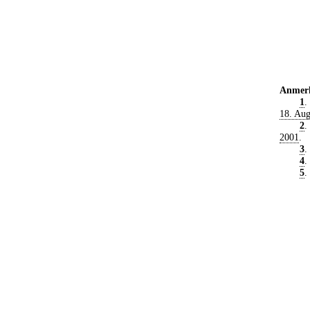
Anmer
1
.
18. Aug
2
.
2001
.
3
.
4
.
5
.