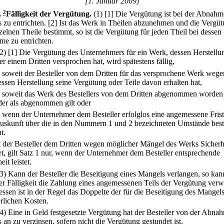
[1. Januar 2009]
.
2
Fälligkeit der Vergütung.
(1)
[1] Die Vergütung ist bei der Abnahm
 zu entrichten.
[2] Ist das Werk in Theilen abzunehmen und die Vergüt
zelnen Theile bestimmt, so ist die Vergütung für jeden Theil bei dessen
e zu entrichten.
(2)
[1] Die Vergütung des Unternehmers für ein Werk, dessen Herstellu
er einem Dritten versprochen hat, wird spätestens fällig,
.
soweit der Besteller von dem Dritten für das versprochene Werk wege
essen Herstellung seine Vergütung oder Teile davon erhalten hat,
.
soweit das Werk des Bestellers von dem Dritten abgenommen worden 
der als abgenommen gilt oder
.
wenn der Unternehmer dem Besteller erfolglos eine angemessene Frist
uskunft über die in den Nummern 1 und 2 bezeichneten Umstände bes
t.
t der Besteller dem Dritten wegen möglicher Mängel des Werks Sicherh
tet, gilt Satz 1 nur, wenn der Unternehmer dem Besteller entsprechende
eit leistet.
(3) Kann der Besteller die Beseitigung eines Mangels verlangen, so kan
er Fälligkeit die Zahlung eines angemessenen Teils der Vergütung verw
ssen ist in der Regel das Doppelte der für die Beseitigung des Mangel
erlichen Kosten.
(4) Eine in Geld festgesetzte Vergütung hat der Besteller von der Abna
 an zu verzinsen, sofern nicht die Vergütung gestundet ist.