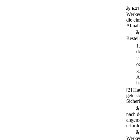
1
§ 641
Werkes
die ein
Abnahm
3
Bestell
1
d
2
o
3
A
ha
[2] Ha
geleis
Sicherh
4
nach d
angeme
erford
5
Werkes