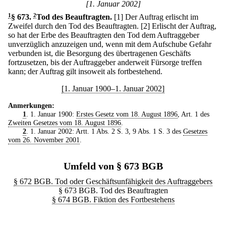
[1. Januar 2002]
1
§ 673
.
2
Tod des Beauftragten.
[1] Der Auftrag erlischt im
Zweifel durch den Tod des Beauftragten.
[2] Erlischt der Auftrag,
so hat der Erbe des Beauftragten den Tod dem Auftraggeber
unverzüglich anzuzeigen und, wenn mit dem Aufschube Gefahr
verbunden ist, die Besorgung des übertragenen Geschäfts
fortzusetzen, bis der Auftraggeber anderweit Fürsorge treffen
kann; der Auftrag gilt insoweit als fortbestehend.
[1. Januar 1900–1. Januar 2002]
Anmerkungen:
1
. 1. Januar 1900:
Erstes Gesetz vom 18. August 1896
, Art. 1 des
Zweiten Gesetzes vom 18. August 1896
.
2
. 1. Januar 2002: Artt. 1 Abs. 2 S. 3, 9 Abs. 1 S. 3 des
Gesetzes
vom 26. November 2001
.
Umfeld von § 673 BGB
§ 672 BGB. Tod oder Geschäftsunfähigkeit des Auftraggebers
§ 673 BGB. Tod des Beauftragten
§ 674 BGB. Fiktion des Fortbestehens