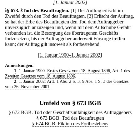
[1. Januar 2002]
1
§ 673
.
2
Tod des Beauftragten.
[1] Der Auftrag erlischt im
Zweifel durch den Tod des Beauftragten.
[2] Erlischt der Auftrag,
so hat der Erbe des Beauftragten den Tod dem Auftraggeber
unverzüglich anzuzeigen und, wenn mit dem Aufschube Gefahr
verbunden ist, die Besorgung des übertragenen Geschäfts
fortzusetzen, bis der Auftraggeber anderweit Fürsorge treffen
kann; der Auftrag gilt insoweit als fortbestehend.
[1. Januar 1900–1. Januar 2002]
Anmerkungen:
1
. 1. Januar 1900:
Erstes Gesetz vom 18. August 1896
, Art. 1 des
Zweiten Gesetzes vom 18. August 1896
.
2
. 1. Januar 2002: Artt. 1 Abs. 2 S. 3, 9 Abs. 1 S. 3 des
Gesetzes
vom 26. November 2001
.
Umfeld von § 673 BGB
§ 672 BGB. Tod oder Geschäftsunfähigkeit des Auftraggebers
§ 673 BGB. Tod des Beauftragten
§ 674 BGB. Fiktion des Fortbestehens