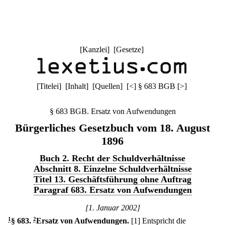
[
Kanzlei
] [
Gesetze
]
[
Titelei
] [
Inhalt
] [
Quellen
]
[
<
]
§ 683 BGB
[
>
]
§ 683 BGB. Ersatz von Aufwendungen
Bürgerliches Gesetzbuch vom 18. August
1896
Buch 2. Recht der Schuldverhältnisse
Abschnitt 8. Einzelne Schuldverhältnisse
Titel 13. Geschäftsführung ohne Auftrag
Paragraf 683. Ersatz von Aufwendungen
[1. Januar 2002]
1
§ 683
.
2
Ersatz von Aufwendungen.
[1] Entspricht die