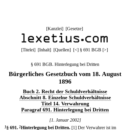
[
Kanzlei
] [
Gesetze
]
[
Titelei
] [
Inhalt
] [
Quellen
]
[
<
]
§ 691 BGB
[
>
]
§ 691 BGB. Hinterlegung bei Dritten
Bürgerliches Gesetzbuch vom 18. August
1896
Buch 2. Recht der Schuldverhältnisse
Abschnitt 8. Einzelne Schuldverhältnisse
Titel 14. Verwahrung
Paragraf 691. Hinterlegung bei Dritten
[1. Januar 2002]
1
§ 691
.
2
Hinterlegung bei Dritten.
[1] Der Verwahrer ist im