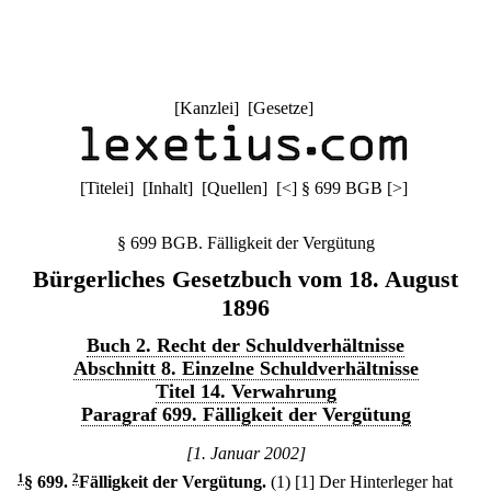
[
Kanzlei
] [
Gesetze
]
[
Titelei
] [
Inhalt
] [
Quellen
]
[
<
]
§ 699 BGB
[
>
]
§ 699 BGB. Fälligkeit der Vergütung
Bürgerliches Gesetzbuch vom 18. August
1896
Buch 2. Recht der Schuldverhältnisse
Abschnitt 8. Einzelne Schuldverhältnisse
Titel 14. Verwahrung
Paragraf 699. Fälligkeit der Vergütung
[1. Januar 2002]
1
§ 699
.
2
Fälligkeit der Vergütung.
(1)
[1] Der Hinterleger hat