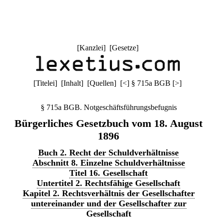
[
Kanzlei
] [
Gesetze
]
[
Titelei
] [
Inhalt
] [
Quellen
]
[
<
]
§ 715a BGB
[
>
]
§ 715a BGB. Notgeschäftsführungsbefugnis
Bürgerliches Gesetzbuch vom 18. August
1896
Buch 2. Recht der Schuldverhältnisse
Abschnitt 8. Einzelne Schuldverhältnisse
Titel 16. Gesellschaft
Untertitel 2. Rechtsfähige Gesellschaft
Kapitel 2. Rechtsverhältnis der Gesellschafter
untereinander und der Gesellschafter zur
Gesellschaft