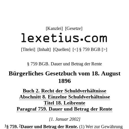
[
Kanzlei
] [
Gesetze
]
[
Titelei
] [
Inhalt
] [
Quellen
]
[
<
]
§ 759 BGB
[
>
]
§ 759 BGB. Dauer und Betrag der Rente
Bürgerliches Gesetzbuch vom 18. August
1896
Buch 2. Recht der Schuldverhältnisse
Abschnitt 8. Einzelne Schuldverhältnisse
Titel 18. Leibrente
Paragraf 759. Dauer und Betrag der Rente
[1. Januar 2002]
1
§ 759
.
2
Dauer und Betrag der Rente.
(1) Wer zur Gewährung