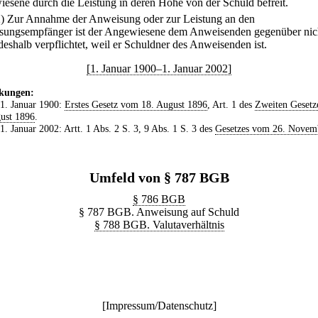
esene durch die Leistung in deren Höhe von der Schuld befreit.
2) Zur Annahme der Anweisung oder zur Leistung an den
ungsempfänger ist der Angewiesene dem Anweisenden gegenüber nic
deshalb verpflichtet, weil er Schuldner des Anweisenden ist.
[1. Januar 1900–1. Januar 2002]
kungen:
 1. Januar 1900:
Erstes Gesetz vom 18. August 1896
, Art. 1 des
Zweiten Gesetz
ust 1896
.
 1. Januar 2002: Artt. 1 Abs. 2 S. 3, 9 Abs. 1 S. 3 des
Gesetzes vom 26. Novem
Umfeld von § 787 BGB
§ 786 BGB
§ 787 BGB. Anweisung auf Schuld
§ 788 BGB. Valutaverhältnis
[
Impressum/Datenschutz
]