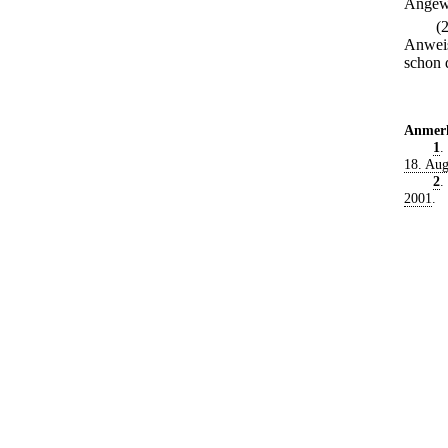
Angewi
(
Anweis
schon 
Anmer
1
.
18. Aug
2
.
2001
.