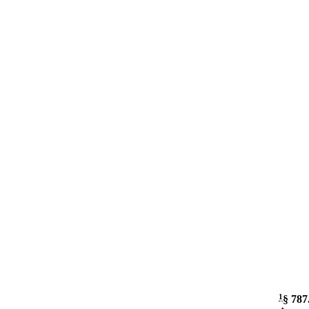
1
§ 787