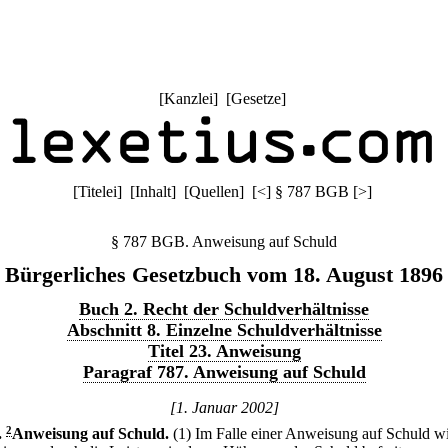
[
Kanzlei
] [
Gesetze
]
[
Titelei
] [
Inhalt
] [
Quellen
]
[
<
]
§ 787 BGB
[
>
]
§ 787 BGB. Anweisung auf Schuld
Bürgerliches Gesetzbuch vom 18. August 1896
Buch 2. Recht der Schuldverhältnisse
Abschnitt 8. Einzelne Schuldverhältnisse
Titel 23. Anweisung
Paragraf 787. Anweisung auf Schuld
[1. Januar 2002]
.
2
Anweisung auf Schuld.
(1) Im Falle einer Anweisung auf Schuld wi