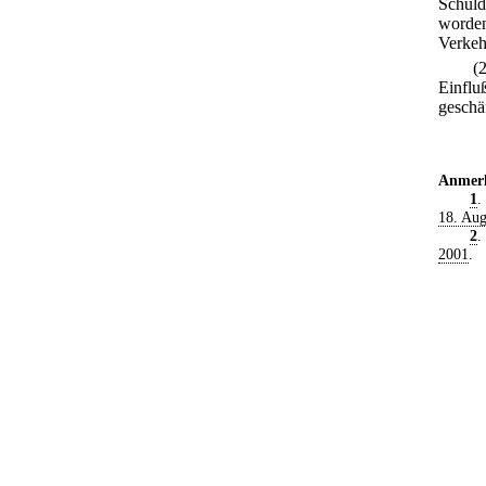
Schuld
worden
Verkehr
(
Einflu
geschä
Anmer
1
.
18. Aug
2
.
2001
.