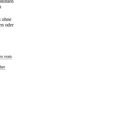
stohlen
n
s ohne
en oder
es vom
ber