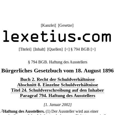
[
Kanzlei
] [
Gesetze
]
[
Titelei
] [
Inhalt
] [
Quellen
]
[
<
]
§ 794 BGB
[
>
]
§ 794 BGB. Haftung des Ausstellers
Bürgerliches Gesetzbuch vom 18. August 1896
Buch 2. Recht der Schuldverhältnisse
Abschnitt 8. Einzelne Schuldverhältnisse
Titel 24. Schuldverschreibung auf den Inhaber
Paragraf 794. Haftung des Ausstellers
[1. Januar 2002]
.
2
Haftung des Ausstellers.
(1) Der Aussteller wird aus einer