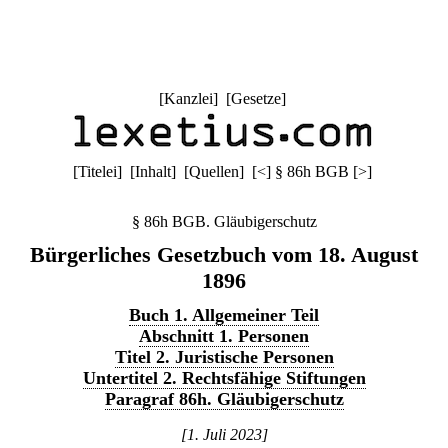
[
Kanzlei
] [
Gesetze
]
[
Titelei
] [
Inhalt
] [
Quellen
]
[
<
]
§ 86h BGB
[
>
]
§ 86h BGB. Gläubigerschutz
Bürgerliches Gesetzbuch vom 18. August
1896
Buch 1. Allgemeiner Teil
Abschnitt 1. Personen
Titel 2. Juristische Personen
Untertitel 2. Rechtsfähige Stiftungen
Paragraf 86h. Gläubigerschutz
[1. Juli 2023]