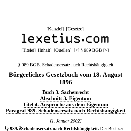
[
Kanzlei
] [
Gesetze
]
[
Titelei
] [
Inhalt
] [
Quellen
]
[
<
]
§ 989 BGB
[
>
]
§ 989 BGB. Schadensersatz nach Rechtshängigkeit
Bürgerliches Gesetzbuch vom 18. August
1896
Buch 3. Sachenrecht
Abschnitt 3. Eigentum
Titel 4. Ansprüche aus dem Eigentum
Paragraf 989. Schadensersatz nach Rechtshängigkeit
[1. Januar 2002]
1
§ 989
.
2
Schadensersatz nach Rechtshängigkeit.
Der Besitzer