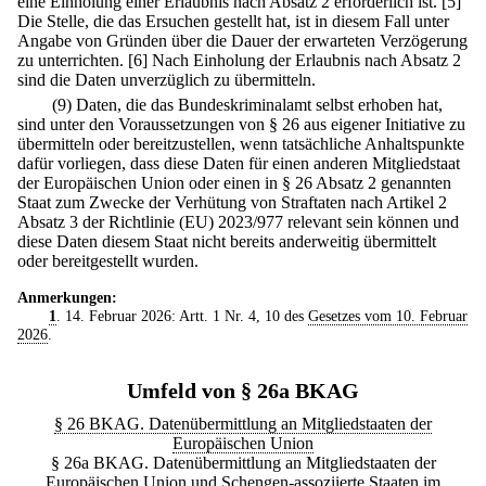
eine Einholung einer Erlaubnis nach Absatz 2 erforderlich ist.
[5]
Die Stelle, die das Ersuchen gestellt hat, ist in diesem Fall unter
Angabe von Gründen über die Dauer der erwarteten Verzögerung
zu unterrichten.
[6] Nach Einholung der Erlaubnis nach Absatz 2
sind die Daten unverzüglich zu übermitteln.
(9) Daten, die das Bundeskriminalamt selbst erhoben hat,
sind unter den Voraussetzungen von § 26 aus eigener Initiative zu
übermitteln oder bereitzustellen, wenn tatsächliche Anhaltspunkte
dafür vorliegen, dass diese Daten für einen anderen Mitgliedstaat
der Europäischen Union oder einen in § 26 Absatz 2 genannten
Staat zum Zwecke der Verhütung von Straftaten nach Artikel 2
Absatz 3 der Richtlinie (EU) 2023/977 relevant sein können und
diese Daten diesem Staat nicht bereits anderweitig übermittelt
oder bereitgestellt wurden.
Anmerkungen:
1
. 14. Februar 2026: Artt. 1 Nr. 4, 10 des
Gesetzes vom 10. Februar
2026
.
Umfeld von § 26a BKAG
§ 26 BKAG. Datenübermittlung an Mitgliedstaaten der
Europäischen Union
§ 26a BKAG. Datenübermittlung an Mitgliedstaaten der
Europäischen Union und Schengen-assoziierte Staaten im