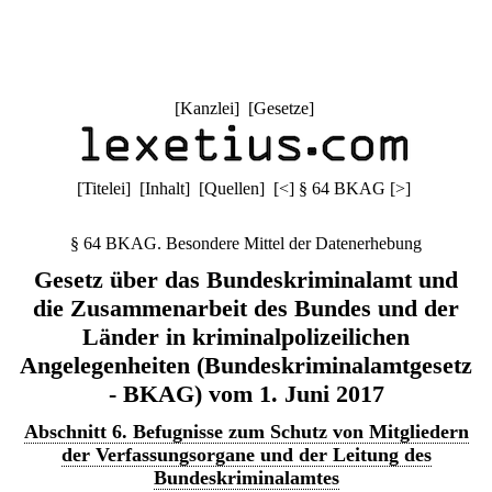
[
Kanzlei
] [
Gesetze
]
[
Titelei
] [
Inhalt
] [
Quellen
]
[
<
]
§ 64 BKAG
[
>
]
§ 64 BKAG. Besondere Mittel der Datenerhebung
Gesetz über das Bundeskriminalamt und
die Zusammenarbeit des Bundes und der
Länder in kriminalpolizeilichen
Angelegenheiten (Bundeskriminalamtgesetz
- BKAG) vom 1. Juni 2017
Abschnitt 6. Befugnisse zum Schutz von Mitgliedern
der Verfassungsorgane und der Leitung des
Bundeskriminalamtes