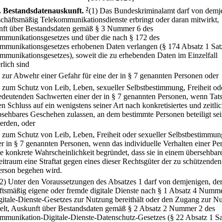
.
Bestandsdatenauskunft.
2
(1) Das Bundeskriminalamt darf von demj
schäftsmäßig Telekommunikationsdienste erbringt oder daran mitwirkt,
ft über Bestandsdaten gemäß § 3 Nummer 6 des
mmunikationsgesetzes und über die nach § 172 des
mmunikationsgesetzes erhobenen Daten verlangen (§ 174 Absatz 1 Sat
mmunikationsgesetzes), soweit die zu erhebenden Daten im Einzelfall
rlich sind
.
zur Abwehr einer Gefahr für eine der in § 7 genannten Personen oder
.
zum Schutz von Leib, Leben, sexueller Selbstbestimmung, Freiheit od
edeutenden Sachwerten einer der in § 7 genannten Personen, wenn Tat
en Schluss auf ein wenigstens seiner Art nach konkretisiertes und zeitli
bsehbares Geschehen zulassen, an dem bestimmte Personen beteiligt se
erden, oder
.
zum Schutz von Leib, Leben, Freiheit oder sexueller Selbstbestimmun
er in § 7 genannten Personen, wenn das individuelle Verhalten einer Pe
ie konkrete Wahrscheinlichkeit begründet, dass sie in einem übersehbar
eitraum eine Straftat gegen eines dieser Rechtsgüter der zu schützenden
erson begehen wird.
(2) Unter den Voraussetzungen des Absatzes 1 darf von demjenigen, de
ftsmäßig eigene oder fremde digitale Dienste nach § 1 Absatz 4 Numm
gitale-Dienste-Gesetzes zur Nutzung bereithält oder den Zugang zur N
telt, Auskunft über Bestandsdaten gemäß § 2 Absatz 2 Nummer 2 des
mmunikation-Digitale-Dienste-Datenschutz-Gesetzes (§ 22 Absatz 1 Sa