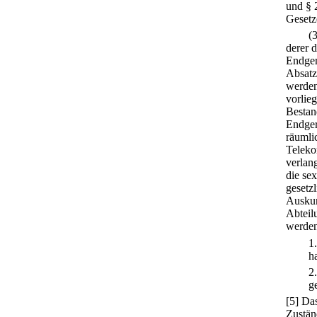
und § 
Gesetz
(
derer 
Endger
Absatz
werden
vorlie
Bestan
Endger
räumli
Teleko
verlan
die se
gesetz
Auskun
Abteil
werden
1
h
2
ge
[5] Da
Zustän