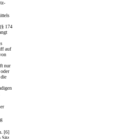
tz-
ttels
 (§ 174
angt
ls
ff auf
rvon
ft nur
 oder
 die
ndigen
er
ng
n.
[6]
 Sitz