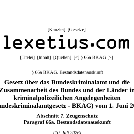
[
Kanzlei
] [
Gesetze
]
[
Titelei
] [
Inhalt
] [
Quellen
]
[
<
]
§ 66a BKAG
[
>
]
§ 66a BKAG. Bestandsdatenauskunft
Gesetz über das Bundeskriminalamt und die
Zusammenarbeit des Bundes und der Länder i
kriminalpolizeilichen Angelegenheiten
undeskriminalamtgesetz - BKAG) vom 1. Juni 2
Abschnitt 7. Zeugenschutz
Paragraf 66a. Bestandsdatenauskunft
[10. Juli 2026]