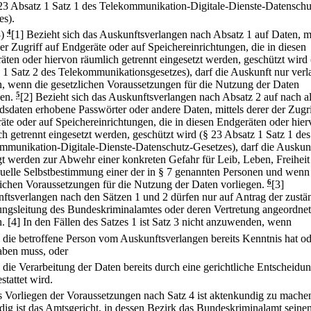
23 Absatz 1 Satz 1 des Telekommunikation-Digitale-Dienste-Datenschu
es).
3)
4
[1] Bezieht sich das Auskunftsverlangen nach Absatz 1 auf Daten, mi
der Zugriff auf Endgeräte oder auf Speichereinrichtungen, die in diesen
äten oder hiervon räumlich getrennt eingesetzt werden, geschützt wird
 1 Satz 2 des Telekommunikationsgesetzes), darf die Auskunft nur verl
, wenn die gesetzlichen Voraussetzungen für die Nutzung der Daten
gen.
5
[2] Bezieht sich das Auskunftsverlangen nach Absatz 2 auf nach a
dsdaten erhobene Passwörter oder andere Daten, mittels derer der Zugri
äte oder auf Speichereinrichtungen, die in diesen Endgeräten oder hie
ch getrennt eingesetzt werden, geschützt wird (§ 23 Absatz 1 Satz 1 des
mmunikation-Digitale-Dienste-Datenschutz-Gesetzes), darf die Auskun
gt werden zur Abwehr einer konkreten Gefahr für Leib, Leben, Freiheit
xuelle Selbstbestimmung einer der in § 7 genannten Personen und wenn
lichen Voraussetzungen für die Nutzung der Daten vorliegen.
6
[3]
ftsverlangen nach den Sätzen 1 und 2 dürfen nur auf Antrag der zustä
ungsleitung des Bundeskriminalamtes oder deren Vertretung angeordnet
.
[4] In den Fällen des Satzes 1 ist Satz 3 nicht anzuwenden, wenn
.
die betroffene Person vom Auskunftsverlangen bereits Kenntnis hat od
aben muss, oder
.
die Verarbeitung der Daten bereits durch eine gerichtliche Entscheidu
stattet wird.
s Vorliegen der Voraussetzungen nach Satz 4 ist aktenkundig zu mache
dig ist das Amtsgericht, in dessen Bezirk das Bundeskriminalamt seinen