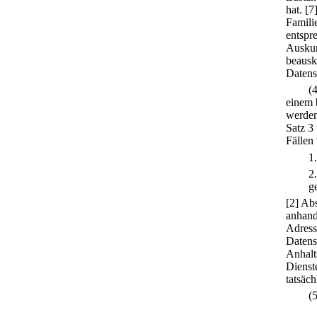
hat.
[7
Famili
entspr
Auskun
beausk
Datens
(
einem 
werden
Satz 3
Fällen
1
2
g
[2] Abs
anhand
Adress
Datens
Anhalt
Dienst
tatsäc
(