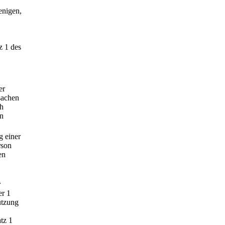
enigen,
z 1 des
er
sachen
ch
in
g einer
rson
en
r
er 1
utzung
tz 1