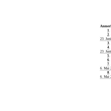
Anmer
1
.
2
.
23. Jun
3
.
4
.
23. Jun
5
.
6
.
7
.
6. Mai 
8
.
6. Mai 