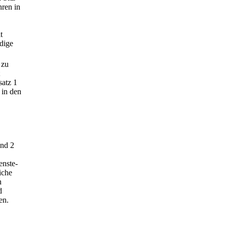
hren in
t
ndige
 zu
satz 1
 in den
und 2
enste-
iche
n
d
en.