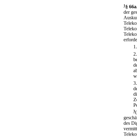
1
§ 66a
der ge
Auskun
Teleko
Teleko
Teleko
erforde
1
2
b
d
a
w
3
d
d
Z
P
3
geschä
des Di
vermit
Teleko