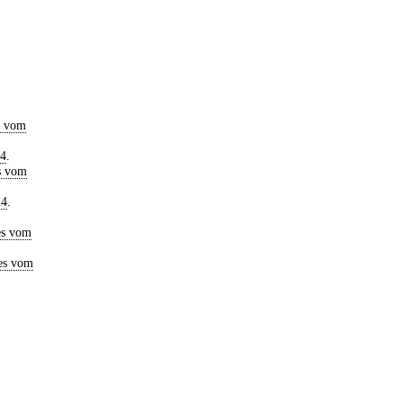
s vom
24
.
s vom
24
.
es vom
es vom