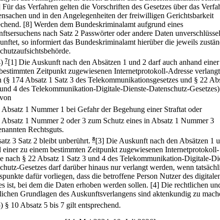
] Für das Verfahren gelten die Vorschriften des Gesetzes über das Verfa
ensachen und in den Angelegenheiten der freiwilligen Gerichtsbarkeit
echend.
[8] Werden dem Bundeskriminalamt aufgrund eines
ftsersuchens nach Satz 2 Passwörter oder andere Daten unverschlüssel
unftet, so informiert das Bundeskriminalamt hierüber die jeweils zustä
chutzaufsichtsbehörde.
4)
7
[1] Die Auskunft nach den Absätzen 1 und 2 darf auch anhand einer
bestimmten Zeitpunkt zugewiesenen Internetprotokoll-Adresse verlangt
 (§ 174 Absatz 1 Satz 3 des Telekommunikationsgesetzes und § 22 Ab
 und 4 des Telekommunikation-Digitale-Dienste-Datenschutz-Gesetzes)
 von
.
Absatz 1 Nummer 1 bei Gefahr der Begehung einer Straftat oder
.
Absatz 1 Nummer 2 oder 3 zum Schutz eines in Absatz 1 Nummer 3
enannten Rechtsguts.
atz 3 Satz 2 bleibt unberührt.
8
[3] Die Auskunft nach den Absätzen 1 
 einer zu einem bestimmten Zeitpunkt zugewiesenen Internetprotokoll-
e nach § 22 Absatz 1 Satz 3 und 4 des Telekommunikation-Digitale-Di
chutz-Gesetzes darf darüber hinaus nur verlangt werden, wenn tatsächl
spunkte dafür vorliegen, dass die betroffene Person Nutzer des digitale
es ist, bei dem die Daten erhoben werden sollen.
[4] Die rechtlichen un
hlichen Grundlagen des Auskunftsverlangens sind aktenkundig zu mach
5) § 10 Absatz 5 bis 7 gilt entsprechend.