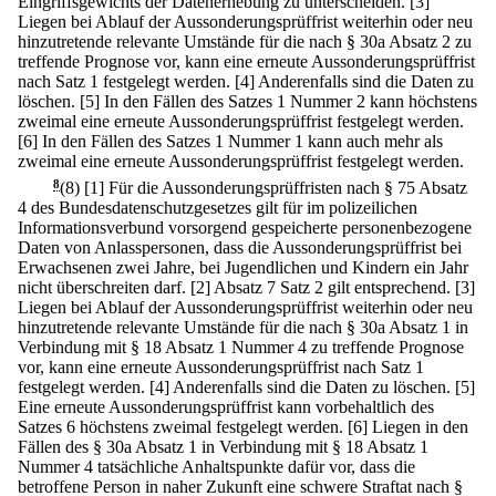
Eingriffsgewichts der Datenerhebung zu unterscheiden.
[3]
Liegen bei Ablauf der Aussonderungsprüffrist weiterhin oder neu
hinzutretende relevante Umstände für die nach § 30a Absatz 2 zu
treffende Prognose vor, kann eine erneute Aussonderungsprüffrist
nach Satz 1 festgelegt werden.
[4] Anderenfalls sind die Daten zu
löschen.
[5] In den Fällen des Satzes 1 Nummer 2 kann höchstens
zweimal eine erneute Aussonderungsprüffrist festgelegt werden.
[6] In den Fällen des Satzes 1 Nummer 1 kann auch mehr als
zweimal eine erneute Aussonderungsprüffrist festgelegt werden.
8
(8)
[1] Für die Aussonderungsprüffristen nach § 75 Absatz
4 des Bundesdatenschutzgesetzes gilt für im polizeilichen
Informationsverbund vorsorgend gespeicherte personenbezogene
Daten von Anlasspersonen, dass die Aussonderungsprüffrist bei
Erwachsenen zwei Jahre, bei Jugendlichen und Kindern ein Jahr
nicht überschreiten darf.
[2] Absatz 7 Satz 2 gilt entsprechend.
[3]
Liegen bei Ablauf der Aussonderungsprüffrist weiterhin oder neu
hinzutretende relevante Umstände für die nach § 30a Absatz 1 in
Verbindung mit § 18 Absatz 1 Nummer 4 zu treffende Prognose
vor, kann eine erneute Aussonderungsprüffrist nach Satz 1
festgelegt werden.
[4] Anderenfalls sind die Daten zu löschen.
[5]
Eine erneute Aussonderungsprüffrist kann vorbehaltlich des
Satzes 6 höchstens zweimal festgelegt werden.
[6] Liegen in den
Fällen des § 30a Absatz 1 in Verbindung mit § 18 Absatz 1
Nummer 4 tatsächliche Anhaltspunkte dafür vor, dass die
betroffene Person in naher Zukunft eine schwere Straftat nach §