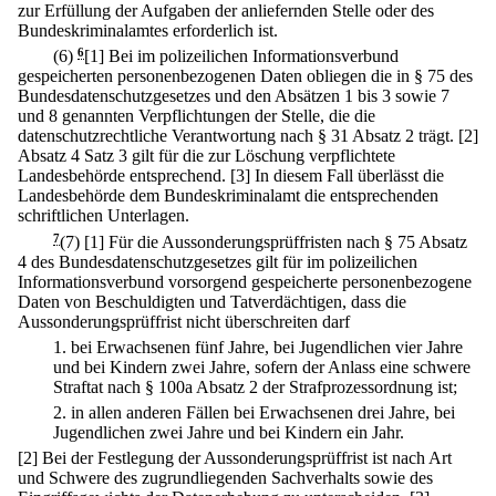
zur Erfüllung der Aufgaben der anliefernden Stelle oder des
Bundeskriminalamtes erforderlich ist.
(6)
6
[1] Bei im polizeilichen Informationsverbund
gespeicherten personenbezogenen Daten obliegen die in § 75 des
Bundesdatenschutzgesetzes und den Absätzen 1 bis 3 sowie 7
und 8 genannten Verpflichtungen der Stelle, die die
datenschutzrechtliche Verantwortung nach § 31 Absatz 2 trägt.
[2]
Absatz 4 Satz 3 gilt für die zur Löschung verpflichtete
Landesbehörde entsprechend.
[3] In diesem Fall überlässt die
Landesbehörde dem Bundeskriminalamt die entsprechenden
schriftlichen Unterlagen.
7
(7)
[1] Für die Aussonderungsprüffristen nach § 75 Absatz
4 des Bundesdatenschutzgesetzes gilt für im polizeilichen
Informationsverbund vorsorgend gespeicherte personenbezogene
Daten von Beschuldigten und Tatverdächtigen, dass die
Aussonderungsprüffrist nicht überschreiten darf
1.
bei Erwachsenen fünf Jahre, bei Jugendlichen vier Jahre
und bei Kindern zwei Jahre, sofern der Anlass eine schwere
Straftat nach § 100a Absatz 2 der Strafprozessordnung ist;
2.
in allen anderen Fällen bei Erwachsenen drei Jahre, bei
Jugendlichen zwei Jahre und bei Kindern ein Jahr.
[2] Bei der Festlegung der Aussonderungsprüffrist ist nach Art
und Schwere des zugrundliegenden Sachverhalts sowie des