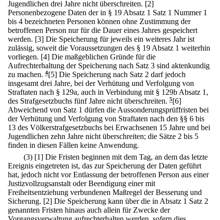
Jugendlichen drei Jahre nicht überschreiten.
[2]
Personenbezogene Daten der in § 19 Absatz 1 Satz 1 Nummer 1
bis 4 bezeichneten Personen können ohne Zustimmung der
betroffenen Person nur für die Dauer eines Jahres gespeichert
werden.
[3] Die Speicherung für jeweils ein weiteres Jahr ist
zulässig, soweit die Voraussetzungen des § 19 Absatz 1 weiterhin
vorliegen.
[4] Die maßgeblichen Gründe für die
Aufrechterhaltung der Speicherung nach Satz 3 sind aktenkundig
zu machen.
4
[5] Die Speicherung nach Satz 2 darf jedoch
insgesamt drei Jahre, bei der Verhütung und Verfolgung von
Straftaten nach § 129a, auch in Verbindung mit § 129b Absatz 1,
des Strafgesetzbuchs fünf Jahre nicht überschreiten.
5
[6]
Abweichend von Satz 1 dürfen die Aussonderungsprüffristen bei
der Verhütung und Verfolgung von Straftaten nach den §§ 6 bis
13 des Völkerstrafgesetzbuchs bei Erwachsenen 15 Jahre und bei
Jugendlichen zehn Jahre nicht überschreiten; die Sätze 2 bis 5
finden in diesen Fällen keine Anwendung.
(3)
[1] Die Fristen beginnen mit dem Tag, an dem das letzte
Ereignis eingetreten ist, das zur Speicherung der Daten geführt
hat, jedoch nicht vor Entlassung der betroffenen Person aus einer
Justizvollzugsanstalt oder Beendigung einer mit
Freiheitsentziehung verbundenen Maßregel der Besserung und
Sicherung.
[2] Die Speicherung kann über die in Absatz 1 Satz 2
genannten Fristen hinaus auch allein für Zwecke der
Vorgangsverwaltung aufrechterhalten werden, sofern dies