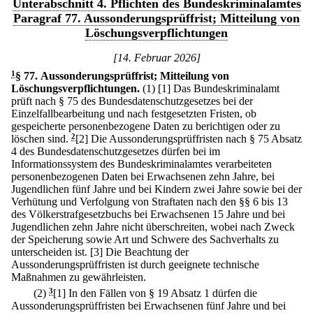
Unterabschnitt 4. Pflichten des Bundeskriminalamtes
Paragraf 77. Aussonderungsprüffrist; Mitteilung von
Löschungsverpflichtungen
[14. Februar 2026]
1
§ 77
.
Aussonderungsprüffrist; Mitteilung von
Löschungsverpflichtungen.
(1)
[1] Das Bundeskriminalamt
prüft nach § 75 des Bundesdatenschutzgesetzes bei der
Einzelfallbearbeitung und nach festgesetzten Fristen, ob
gespeicherte personenbezogene Daten zu berichtigen oder zu
löschen sind.
2
[2] Die Aussonderungsprüffristen nach § 75 Absatz
4 des Bundesdatenschutzgesetzes dürfen bei im
Informationssystem des Bundeskriminalamtes verarbeiteten
personenbezogenen Daten bei Erwachsenen zehn Jahre, bei
Jugendlichen fünf Jahre und bei Kindern zwei Jahre sowie bei der
Verhütung und Verfolgung von Straftaten nach den §§ 6 bis 13
des Völkerstrafgesetzbuchs bei Erwachsenen 15 Jahre und bei
Jugendlichen zehn Jahre nicht überschreiten, wobei nach Zweck
der Speicherung sowie Art und Schwere des Sachverhalts zu
unterscheiden ist.
[3] Die Beachtung der
Aussonderungsprüffristen ist durch geeignete technische
Maßnahmen zu gewährleisten.
(2)
3
[1] In den Fällen von § 19 Absatz 1 dürfen die
Aussonderungsprüffristen bei Erwachsenen fünf Jahre und bei