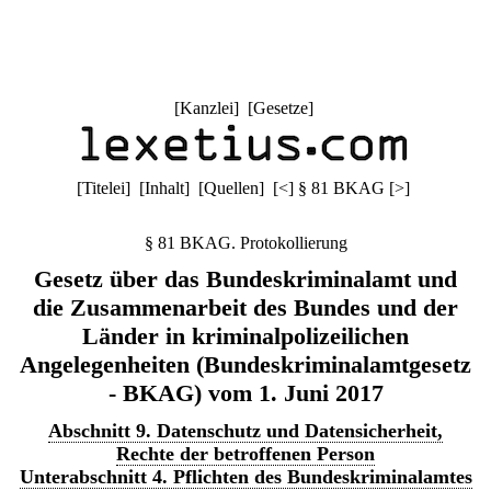
[
Kanzlei
] [
Gesetze
]
[
Titelei
] [
Inhalt
] [
Quellen
]
[
<
]
§ 81 BKAG
[
>
]
§ 81 BKAG. Protokollierung
Gesetz über das Bundeskriminalamt und
die Zusammenarbeit des Bundes und der
Länder in kriminalpolizeilichen
Angelegenheiten (Bundeskriminalamtgesetz
- BKAG) vom 1. Juni 2017
Abschnitt 9. Datenschutz und Datensicherheit,
Rechte der betroffenen Person
Unterabschnitt 4. Pflichten des Bundeskriminalamtes