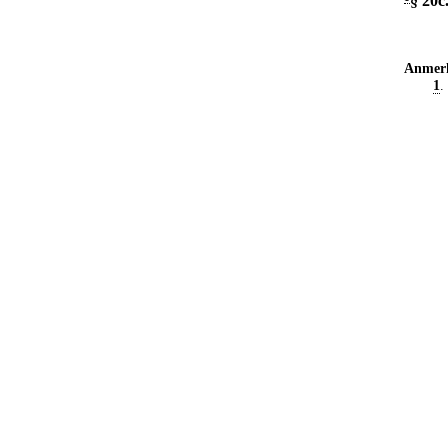
§ 20c
Anmer
1
.