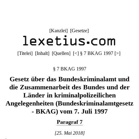
[
Kanzlei
] [
Gesetze
]
[
Titelei
] [
Inhalt
] [
Quellen
]
[
<
]
§ 7 BKAG 1997
[
>
]
§ 7 BKAG 1997
Gesetz über das Bundeskriminalamt und
die Zusammenarbeit des Bundes und der
Länder in kriminalpolizeilichen
Angelegenheiten (Bundeskriminalamtgesetz
- BKAG) vom 7. Juli 1997
Paragraf 7
[25. Mai 2018]