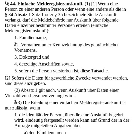
1
§ 44
.
Einfache Melderegisterauskunft.
(1)
[1] Wenn eine
Person zu einer anderen Person oder wenn eine andere als die in
§ 34 Absatz 1 Satz 1 oder § 35 bezeichnete Stelle Auskunft
verlangt, darf die Meldebehörde nur Auskunft über folgende
Daten einzelner bestimmter Personen erteilen (einfache
Melderegisterauskunft):
1.
Familienname,
2
2.
Vornamen unter Kennzeichnung des gebräuchlichen
Vornamens,
3.
Doktorgrad und
4.
derzeitige Anschriften sowie,
5.
sofern die Person verstorben ist, diese Tatsache.
[2] Sofern die Daten für gewerbliche Zwecke verwendet werden,
sind diese anzugeben.
(2) Absatz 1 gilt auch, wenn Auskunft über Daten einer
Vielzahl von Personen verlangt wird.
3
(3) Die Erteilung einer einfachen Melderegisterauskunft ist
nur zulässig, wenn
1.
die Identität der Person, über die eine Auskunft begehrt
wird, eindeutig festgestellt werden kann auf Grund der in der
Anfrage mitgeteilten Angaben über
a)
den Familiennamen,