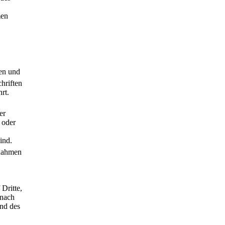
men
en und
hriften
rt.
er
 oder
ind.
ßnahmen
Dritte,
 nach
und des