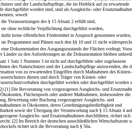
chutzes und der Landschaftspflege, die im Hinblick auf zu erwartende
ffe durchgeführt worden sind, sind als Ausgleichs- oder Ersatzmaßnah
kennen, soweit
.
die Voraussetzungen des § 15 Absatz 2 erfüllt sind,
.
sie ohne rechtliche Verpflichtung durchgeführt wurden,
.
dafür keine öffentlichen Fördermittel in Anspruch genommen wurden,
.
sie Programmen und Plänen nach den §§ 10 und 11 nicht widersprech
.
eine Dokumentation des Ausgangszustands der Flächen vorliegt; Vorsc
er Länder zu den Anforderungen an die Dokumentation bleiben unberüh
satz 1 Satz 1 Nummer 3 ist nicht auf durchgeführte oder zugelassene
men des Naturschutzes und der Landschaftspflege anzuwenden, die d
sation von zu erwartenden Eingriffen durch Maßnahmen des Küsten-
sserschutzes dienen und durch Träger von Küsten- oder
sserschutzvorhaben durchgeführt werden oder durchgeführt worden s
(2)
[1] Die Bevorratung von vorgezogenen Ausgleichs- und Ersatzma
s Ökokonten, Flächenpools oder anderer Maßnahmen, insbesondere die
ung, Bewertung oder Buchung vorgezogener Ausgleichs- und
maßnahmen in Ökokonten, deren Genehmigungsbedürftigkeit und
barkeit sowie der Übergang der Verantwortung nach § 15 Absatz 4 auf 
rgezogene Ausgleichs- und Ersatzmaßnahmen durchführen, richtet sich
recht.
[2] Im Bereich der deutschen ausschließlichen Wirtschaftszone 
ndsockels richtet sich die Bevorratung nach § 56a.