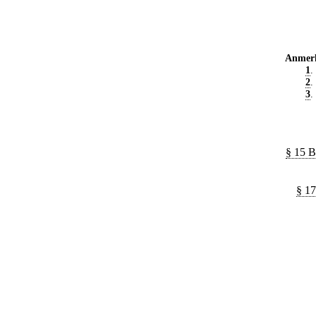
Anmer
1
.
2
.
3
.
§ 15 B
§ 17