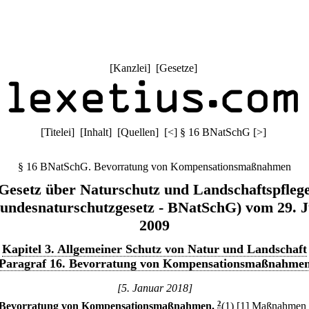
[
Kanzlei
] [
Gesetze
]
[
Titelei
] [
Inhalt
] [
Quellen
]
[
<
]
§ 16 BNatSchG
[
>
]
§ 16 BNatSchG. Bevorratung von Kompensationsmaßnahmen
Gesetz über Naturschutz und Landschaftspfleg
undesnaturschutzgesetz - BNatSchG) vom 29. J
2009
Kapitel 3. Allgemeiner Schutz von Natur und Landschaft
Paragraf 16. Bevorratung von Kompensationsmaßnahme
[5. Januar 2018]
Bevorratung von Kompensationsmaßnahmen.
2
(1)
[1] Maßnahmen 