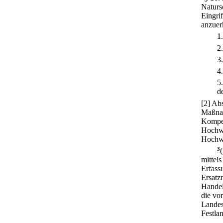
Naturs
Eingri
anzuer
1
2
3
4
5
d
[2] Ab
Maßnah
Kompen
Hochwa
Hochwa
3
mittel
Erfass
Ersatz
Handel
die vo
Landes
Festla