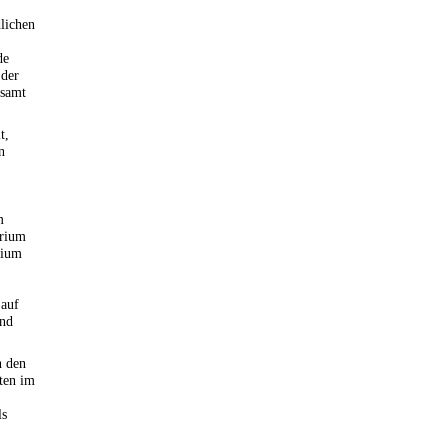
dlichen
de
 der
samt
t,
n
m
erium
dium
 auf
und
 den
ften im
ls