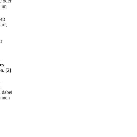
e oder
e im
eit
arf,
ür
n
des
en.
[2]
h
n
d dabei
önnen