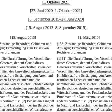
[1. Oktober 2021]
[27. Juni 2020–1. Oktober 2021]
[8. September 2015–27. Juni 2020]
[15. August 2013–8. September 2015]
[15. August 2013]
[1. März 2010]
 Zuständige Behörden; Gebühren und
§ 58. Zuständige Behörden; Gebühren
gen; Ermächtigung zum Erlass von
Auslagen; Ermächtigung zum Erlass v
sverordnungen
Rechtsverordnungen
] Die Durchführung der Vorschriften
(1) [1] Die Durchführung der Vorschri
 Gesetzes, der auf Grund dieses
dieses Gesetzes, der auf Grund dieses
es erlassenen Vorschriften sowie der
Gesetzes erlassenen Vorschriften sowie
hriften des Umweltschadensgesetzes im
Vorschriften des Umweltschadensgeset
ick auf die Schädigung von Arten und
Hinblick auf die Schädigung von Arte
lichen Lebensräumen und die
natürlichen Lebensräumen und die
elbare Gefahr solcher Schäden obliegt
unmittelbare Gefahr solcher Schäden o
eich der deutschen ausschließlichen
im Bereich der deutschen ausschließli
haftszone und des Festlandsockels dem
Wirtschaftszone und des Festlandsocke
amt für Naturschutz, soweit nichts
Bundesamt für Naturschutz, soweit nic
s bestimmt ist. [2] Bedarf ein Eingriff
anderes bestimmt ist. [2] Bedarf ein Ei
ur und Landschaft, der im Bereich der
in Natur und Landschaft, der im Berei
hen ausschließlichen Wirtschaftszone
deutschen ausschließlichen Wirtschafts