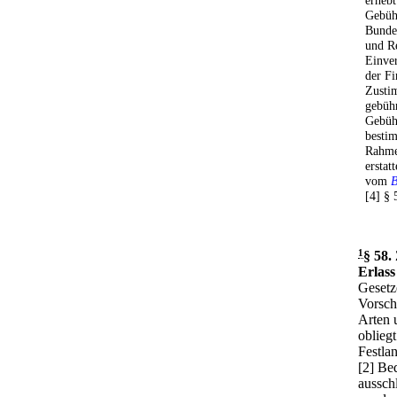
erhebt
Gebüh
Bunde
und Re
Einve
der F
Zusti
gebühr
Gebühr
bestim
Rahme
ersta
vom
B
[4] § 
1
§ 58
.
Erlas
Gesetz
Vorsch
Arten 
oblieg
Festla
[2] Be
aussch