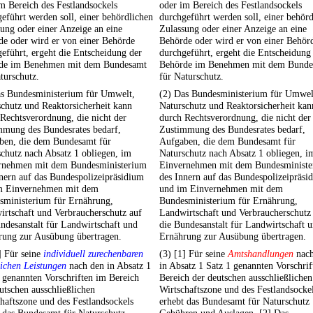
m Bereich des Festlandsockels
oder im Bereich des Festlandsockels
eführt werden soll, einer behördlichen
durchgeführt werden soll, einer behör
ung oder einer Anzeige an eine
Zulassung oder einer Anzeige an eine
de oder wird er von einer Behörde
Behörde oder wird er von einer Behör
eführt, ergeht die Entscheidung der
durchgeführt, ergeht die Entscheidung
de im Benehmen mit dem Bundesamt
Behörde im Benehmen mit dem Bunde
turschutz.
für Naturschutz.
as Bundesministerium für Umwelt,
(2) Das Bundesministerium für Umwel
chutz und Reaktorsicherheit kann
Naturschutz und Reaktorsicherheit kan
Rechtsverordnung, die nicht der
durch Rechtsverordnung, die nicht der
mmung des Bundesrates bedarf,
Zustimmung des Bundesrates bedarf,
ben, die dem Bundesamt für
Aufgaben, die dem Bundesamt für
chutz nach Absatz 1 obliegen, im
Naturschutz nach Absatz 1 obliegen, i
rnehmen mit dem Bundesministerium
Einvernehmen mit dem Bundesminist
nern auf das Bundespolizeipräsidium
des Innern auf das Bundespolizeipräsi
m Einvernehmen mit dem
und im Einvernehmen mit dem
sministerium für Ernährung,
Bundesministerium für Ernährung,
rtschaft und Verbraucherschutz auf
Landwirtschaft und Verbraucherschutz
ndesanstalt für Landwirtschaft und
die Bundesanstalt für Landwirtschaft 
rung zur Ausübung übertragen.
Ernährung zur Ausübung übertragen.
] Für seine
individuell zurechenbaren
(3) [1] Für seine
Amtshandlungen
nach
lichen Leistungen
nach den in Absatz 1
in Absatz 1 Satz 1 genannten Vorschri
 genannten Vorschriften im Bereich
Bereich der deutschen ausschließlichen
utschen ausschließlichen
Wirtschaftszone und des Festlandsocke
haftszone und des Festlandsockels
erhebt das Bundesamt für Naturschutz