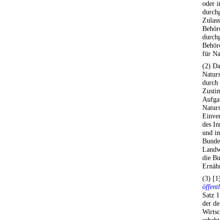
oder i
durchg
Zulass
Behör
durchg
Behör
für Na
(2) D
Naturs
durch 
Zusti
Aufga
Naturs
Einve
des In
und i
Bunde
Landwi
die Bu
Ernäh
(3) [1
öffent
Satz 1
der de
Wirtsc