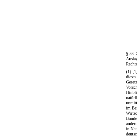
§ 58.
Ausla
Recht
(1) [1
dieses
Gesetz
Vorsc
Hinbl
natür
unmitt
im Ber
Wirtsc
Bundes
andere
in Nat
deutsc