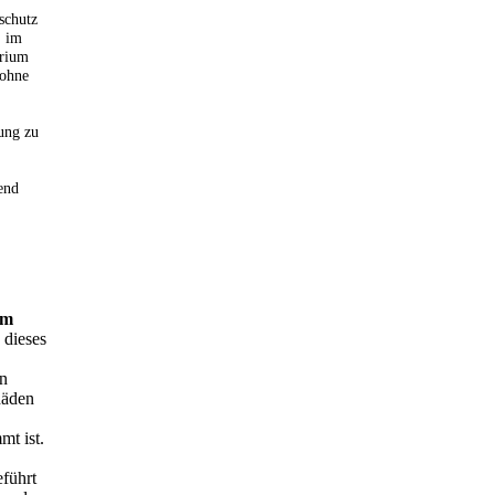
schutz
, im
erium
 ohne
ung zu
end
um
 dieses
on
häden
mt ist.
eführt