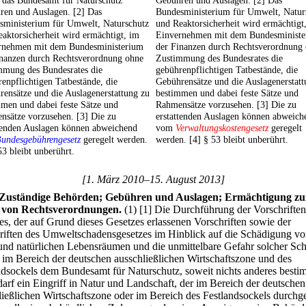
 das Bundesamt für Naturschutz
Gebühren und Auslagen. [2] Das
ren und Auslagen. [2] Das
Bundesministerium für Umwelt, Natur
sministerium für Umwelt, Naturschutz
und Reaktorsicherheit wird ermächtigt
aktorsicherheit wird ermächtigt, im
Einvernehmen mit dem Bundesminist
rnehmen mit dem Bundesministerium
der Finanzen durch Rechtsverordnung
inanzen durch Rechtsverordnung ohne
Zustimmung des Bundesrates die
mmung des Bundesrates die
gebührenpflichtigen Tatbestände, die
enpflichtigen Tatbestände, die
Gebührensätze und die Auslagenerstatt
ensätze und die Auslagenerstattung zu
bestimmen und dabei feste Sätze und
men und dabei feste Sätze und
Rahmensätze vorzusehen. [3] Die zu
nsätze vorzusehen. [3] Die zu
erstattenden Auslagen können abweich
ttenden Auslagen können abweichend
vom
Verwaltungskostengesetz
geregelt
undesgebührengesetz
geregelt werden.
werden. [4] § 53 bleibt unberührt.
53 bleibt unberührt.
[1. März 2010–15. August 2013]
Zuständige Behörden; Gebühren und Auslagen; Ermächtigung z
s von Rechtsverordnungen.
(1)
[1] Die Durchführung der Vorschriften
es, der auf Grund dieses Gesetzes erlassenen Vorschriften sowie der
riften des Umweltschadensgesetzes im Hinblick auf die Schädigung v
und natürlichen Lebensräumen und die unmittelbare Gefahr solcher Sc
t im Bereich der deutschen ausschließlichen Wirtschaftszone und des
ndsockels dem Bundesamt für Naturschutz, soweit nichts anderes bestim
darf ein Eingriff in Natur und Landschaft, der im Bereich der deutschen
ließlichen Wirtschaftszone oder im Bereich des Festlandsockels durchg