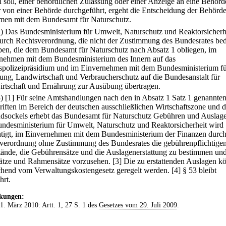
 soll, einer behördlichen Zulassung oder einer Anzeige an eine Behörd
r von einer Behörde durchgeführt, ergeht die Entscheidung der Behörd
en mit dem Bundesamt für Naturschutz.
2) Das Bundesministerium für Umwelt, Naturschutz und Reaktorsicherh
urch Rechtsverordnung, die nicht der Zustimmung des Bundesrates bed
en, die dem Bundesamt für Naturschutz nach Absatz 1 obliegen, im
nehmen mit dem Bundesministerium des Innern auf das
polizeipräsidium und im Einvernehmen mit dem Bundesministerium f
ung, Landwirtschaft und Verbraucherschutz auf die Bundesanstalt für
rtschaft und Ernährung zur Ausübung übertragen.
3)
[1] Für seine Amtshandlungen nach den in Absatz 1 Satz 1 genannte
riften im Bereich der deutschen ausschließlichen Wirtschaftszone und 
ndsockels erhebt das Bundesamt für Naturschutz Gebühren und Auslag
ndesministerium für Umwelt, Naturschutz und Reaktorsicherheit wird
tigt, im Einvernehmen mit dem Bundesministerium der Finanzen durc
verordnung ohne Zustimmung des Bundesrates die gebührenpflichtige
tände, die Gebührensätze und die Auslagenerstattung zu bestimmen un
Sätze und Rahmensätze vorzusehen.
[3] Die zu erstattenden Auslagen k
hend vom Verwaltungskostengesetz geregelt werden.
[4] § 53 bleibt
hrt.
kungen:
 1. März 2010: Artt. 1, 27 S. 1 des
Gesetzes vom 29. Juli 2009
.