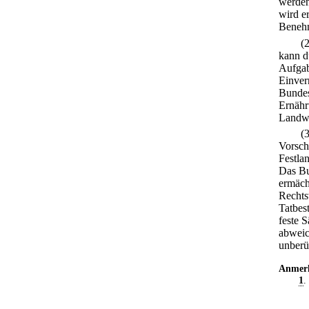
werden
wird e
Benehm
(
kann d
Aufgab
Einver
Bundes
Ernähr
Landwi
(
Vorsch
Festla
Das Bu
ermäch
Rechts
Tatbes
feste 
abweic
unberü
Anmer
1
.