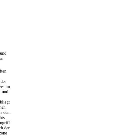
 und
on
ften
 der
zes im
n und
bliegt
chen
ls dem
hts
ngriff
ch der
zone