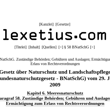
[
Kanzlei
] [
Gesetze
]
[
Titelei
] [
Inhalt
] [
Quellen
]
[
<
]
§ 58 BNatSchG
[
>
]
NatSchG. Zuständige Behörden; Gebühren und Auslagen; Ermächtig
Erlass von Rechtsverordnungen
Gesetz über Naturschutz und Landschaftspfleg
undesnaturschutzgesetz - BNatSchG) vom 29. J
2009
Kapitel 6. Meeresnaturschutz
aragraf 58. Zuständige Behörden; Gebühren und Auslage
Ermächtigung zum Erlass von Rechtsverordnungen