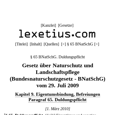
[
Kanzlei
] [
Gesetze
]
[
Titelei
] [
Inhalt
] [
Quellen
]
[
<
]
§ 65 BNatSchG
[
>
]
§ 65 BNatSchG. Duldungspflicht
Gesetz über Naturschutz und
Landschaftspflege
(Bundesnaturschutzgesetz - BNatSchG)
vom 29. Juli 2009
Kapitel 9. Eigentumsbindung, Befreiungen
Paragraf 65. Duldungspflicht
[1. März 2010]
1