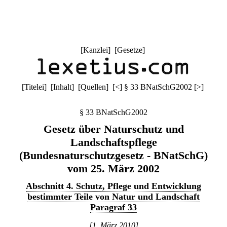
[
Kanzlei
] [
Gesetze
]
[
Titelei
] [
Inhalt
] [
Quellen
]
[
<
]
§ 33 BNatSchG2002
[
>
]
§ 33 BNatSchG2002
Gesetz über Naturschutz und
Landschaftspflege
(Bundesnaturschutzgesetz - BNatSchG)
vom 25. März 2002
Abschnitt 4. Schutz, Pflege und Entwicklung
bestimmter Teile von Natur und Landschaft
Paragraf 33
[1. März 2010]