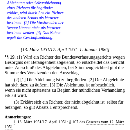
Ablehnung oder Selbstablehnung
eines Richters für begründet
erklärt, wird durch Los ein Richter
des anderen Senats als Vertreter
bestimmt. [2] Die Vorsitzenden der
Senate können nicht als Vertreter
bestimmt werden. [3] Das Nähere
regelt die Geschäftsordnung.
[13. März 1951/17. April 1951–1. Januar 1986]
1
§ 19
.
(1) Wird ein Richter des Bundesverfassungsgerichts wegen
Besorgnis der Befangenheit abgelehnt, so entscheidet das Gericht
unter Ausschluß des Abgelehnten; bei Stimmengleichheit gibt die
Stimme des Vorsitzenden den Ausschlag.
(2)
[1] Die Ablehnung ist zu begründen.
[2] Der Abgelehnte
hat sich dazu zu äußern.
[3] Die Ablehnung ist unbeachtlich,
wenn sie nicht spätestens zu Beginn der mündlichen Verhandlung
erklärt wird.
(3) Erklärt sich ein Richter, der nicht abgelehnt ist, selbst für
befangen, so gilt Absatz 1 entsprechend.
Anmerkungen:
1
. 13. März 1951/17. April 1951: § 107 des
Gesetzes vom 12. März
1951
.