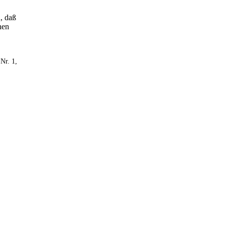
, daß
nen
 Nr. 1,