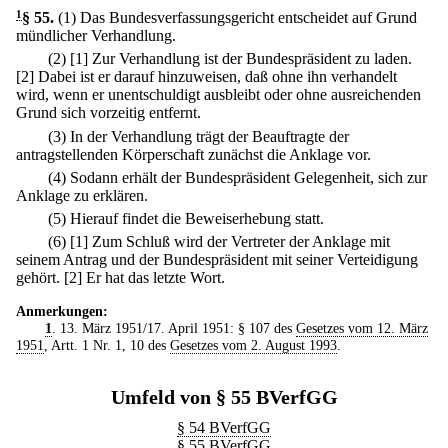
1
§ 55
.
(1) Das Bundesverfassungsgericht entscheidet auf Grund
mündlicher Verhandlung.
(2)
[1] Zur Verhandlung ist der Bundespräsident zu laden.
[2] Dabei ist er darauf hinzuweisen, daß ohne ihn verhandelt
wird, wenn er unentschuldigt ausbleibt oder ohne ausreichenden
Grund sich vorzeitig entfernt.
(3) In der Verhandlung trägt der Beauftragte der
antragstellenden Körperschaft zunächst die Anklage vor.
(4) Sodann erhält der Bundespräsident Gelegenheit, sich zur
Anklage zu erklären.
(5) Hierauf findet die Beweiserhebung statt.
(6)
[1] Zum Schluß wird der Vertreter der Anklage mit
seinem Antrag und der Bundespräsident mit seiner Verteidigung
gehört.
[2] Er hat das letzte Wort.
Anmerkungen:
1
. 13. März 1951/17. April 1951: § 107 des
Gesetzes vom 12. März
1951
, Artt. 1 Nr. 1, 10 des
Gesetzes vom 2. August 1993
.
Umfeld von § 55 BVerfGG
§ 54 BVerfGG
§ 55 BVerfGG