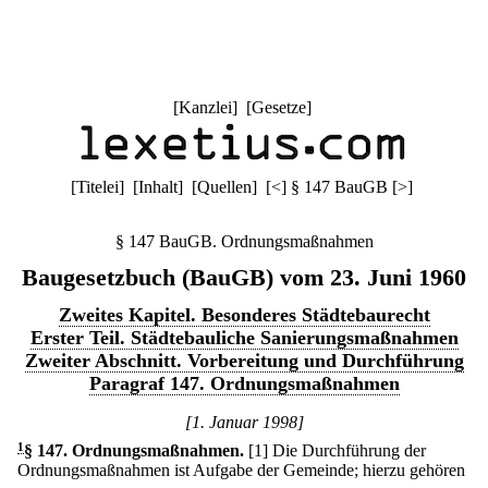
[
Kanzlei
] [
Gesetze
]
[
Titelei
] [
Inhalt
] [
Quellen
]
[
<
]
§ 147 BauGB
[
>
]
§ 147 BauGB. Ordnungsmaßnahmen
Baugesetzbuch (BauGB) vom 23. Juni 1960
Zweites Kapitel. Besonderes Städtebaurecht
Erster Teil. Städtebauliche Sanierungsmaßnahmen
Zweiter Abschnitt. Vorbereitung und Durchführung
Paragraf 147. Ordnungsmaßnahmen
[1. Januar 1998]
1
§ 147
.
Ordnungsmaßnahmen.
[1] Die Durchführung der
Ordnungsmaßnahmen ist Aufgabe der Gemeinde; hierzu gehören