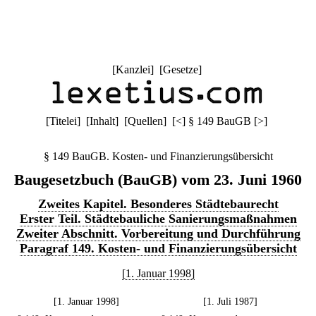
[
Kanzlei
] [
Gesetze
]
[
Titelei
] [
Inhalt
] [
Quellen
]
[
<
]
§ 149 BauGB
[
>
]
§ 149 BauGB. Kosten- und Finanzierungsübersicht
Baugesetzbuch (BauGB) vom 23. Juni 1960
Zweites Kapitel. Besonderes Städtebaurecht
Erster Teil. Städtebauliche Sanierungsmaßnahmen
Zweiter Abschnitt. Vorbereitung und Durchführung
Paragraf 149. Kosten- und Finanzierungsübersicht
[1. Januar 1998]
[1. Januar 1998]
[1. Juli 1987]