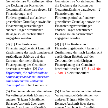
Gemeinde ihre Vorstellungen über
Gemeinde ihre Vorstellungen über
die Deckung der Kosten der
die Deckung der Kosten der
Gesamtmaßnahme darzulegen. [2]
Gesamtmaßnahme darzulegen. [2]
Finanzierungs- und
Finanzierungs- und
Förderungsmittel auf anderer
Förderungsmittel auf anderer
gesetzlicher Grundlage sowie die
gesetzlicher Grundlage sowie die
Finanzierungsvorstellungen
Finanzierungsvorstellungen
anderer Träger öffentlicher
anderer Träger öffentlicher
Belange sollen nachrichtlich
Belange sollen nachrichtlich
angegeben werden.
angegeben werden.
(4) [1] Die Kosten- und
(4) [1] Die Kosten- und
Finanzierungsübersicht kann mit
Finanzierungsübersicht kann mit
Zustimmung der nach Landesrecht
Zustimmung der nach Landesrecht
zuständigen Behörde auf den
zuständigen Behörde auf den
Zeitraum der mehrjährigen
Zeitraum der mehrjährigen
Finanzplanung der Gemeinde
Finanzplanung der Gemeinde
beschränkt werden. [2]
Das
beschränkt werden. [2]
§ 143 Abs.
Erfordernis, die städtebauliche
1 Satz 3
bleibt unberührt.
Sanierungsmaßnahme innerhalb
eines absehbaren Zeitraums
durchzuführen,
bleibt unberührt.
(5) Die Gemeinde und die höhere
(5) Die Gemeinde und die höhere
Verwaltungsbehörde können von
Verwaltungsbehörde können von
anderen Trägern öffentlicher
anderen Trägern öffentlicher
Belange Auskunft über deren
Belange Auskunft über deren
eigene Absichten im förmlich
eigene Absichten im förmlich