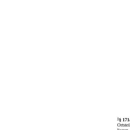
1
§ 171
Ortste