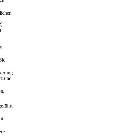
ach
lichen
2]
n
ht
Sie
lkerung
tz und
en,
geführt
ut
ere