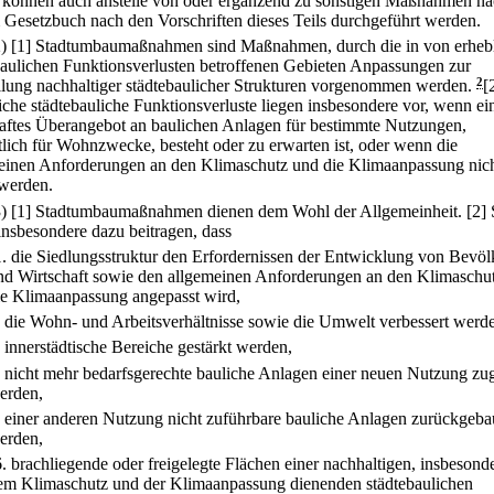
, können auch anstelle von oder ergänzend zu sonstigen Maßnahmen n
 Gesetzbuch nach den Vorschriften dieses Teils durchgeführt werden.
2)
[1] Stadtumbaumaßnahmen sind Maßnahmen, durch die in von erheb
baulichen Funktionsverlusten betroffenen Gebieten Anpassungen zur
llung nachhaltiger städtebaulicher Strukturen vorgenommen werden.
2
[
iche städtebauliche Funktionsverluste liegen insbesondere vor, wenn ei
aftes Überangebot an baulichen Anlagen für bestimmte Nutzungen,
lich für Wohnzwecke, besteht oder zu erwarten ist, oder wenn die
einen Anforderungen an den Klimaschutz und die Klimaanpassung nic
 werden.
3)
[1] Stadtumbaumaßnahmen dienen dem Wohl der Allgemeinheit.
[2] 
 insbesondere dazu beitragen, dass
1.
die Siedlungsstruktur den Erfordernissen der Entwicklung von Bevö
nd Wirtschaft sowie den allgemeinen Anforderungen an den Klimaschu
ie Klimaanpassung angepasst wird,
.
die Wohn- und Arbeitsverhältnisse sowie die Umwelt verbessert werd
.
innerstädtische Bereiche gestärkt werden,
.
nicht mehr bedarfsgerechte bauliche Anlagen einer neuen Nutzung zu
erden,
.
einer anderen Nutzung nicht zuführbare bauliche Anlagen zurückgeba
erden,
6.
brachliegende oder freigelegte Flächen einer nachhaltigen, insbesond
em Klimaschutz und der Klimaanpassung dienenden städtebaulichen