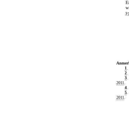
E
w
5
Anmer
1
.
2
.
3
.
2011
.
4
.
5
.
2011
.