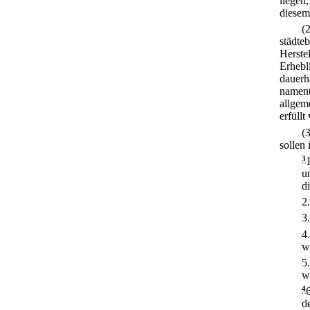
liegen
diesem
(
städte
Herste
Erhebl
dauerh
nament
allgem
erfüllt
(
sollen
3
u
d
2
3
4
w
5
w
4
d