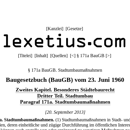
[
Kanzlei
] [
Gesetze
]
[
Titelei
] [
Inhalt
] [
Quellen
]
[
<
]
§ 171a BauGB
[
>
]
§ 171a BauGB. Stadtumbaumaßnahmen
Baugesetzbuch (BauGB) vom 23. Juni 1960
Zweites Kapitel. Besonderes Städtebaurecht
Dritter Teil. Stadtumbau
Paragraf 171a. Stadtumbaumaßnahmen
[20. September 2013]
a
.
Stadtumbaumaßnahmen.
(1) Stadtumbaumaßnahmen in Stadt- un
ilen, deren einheitliche und zügige Durchführung im öffentlichen Intere